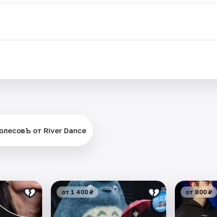
.
олесовЪ от River Dance
от 1 400 ₽
от 800 ₽