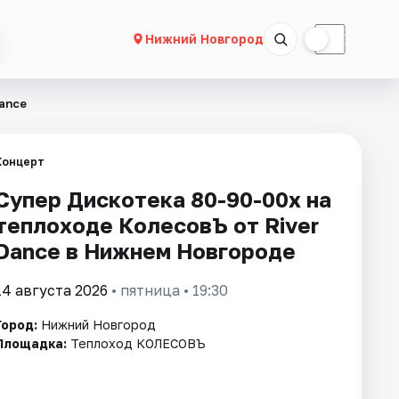
☀
☾
Нижний Новгород
ance
Концерт
Супер Дискотека 80-90-00х на
теплоходе КолесовЪ от River
Dance в Нижнем Новгороде
14 августа 2026
• пятница • 19:30
Город:
Нижний Новгород
Площадка:
Теплоход КОЛЕСОВЪ