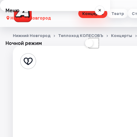
Меню
×
Концерты
Театр
Ст
Нижний Новгород
Концерты
Нижний Новгород
Теплоход КОЛЕСОВЪ
Концерты
Ночной режим
☀
☾
Театр
Стендап
Выставки
Квесты
Экскурсии
Спорт
События