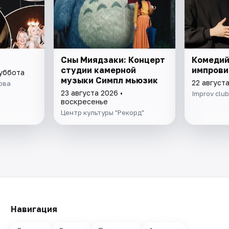
Сны Миядзаки: Концерт
Комедий
студии камерной
импрови
суббота
музыки Симпл мьюзик
22 август
ова
23 августа 2026 •
Improv club
воскресенье
Центр культуры "Рекорд"
Навигация