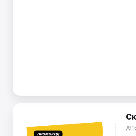
Города
Площадки
Артисты
Рейтинги
Ск
П
ПРОМОКОД