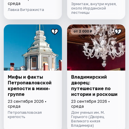
среда
Эрмитаж, внутри музея,
около Иорданской
Лавка Витражиста
лестницы
от 2 000 ₽
Мифы и факты
Владимирский
Петропавловской
дворец:
крепости в мини-
путешествие по
группе
истории и роскоши
23 сентября 2026 •
23 сентября 2026 •
среда
среда
Петропавловская
Дом ученых им. М.
крепость
Горького (Дворец
Великого князя
Владимира)