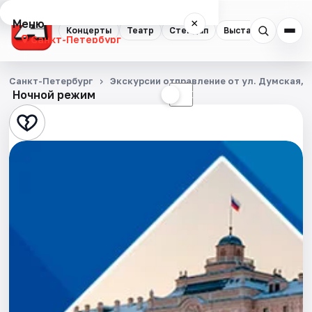
Меню
×
Концерты
Театр
Стендап
Выставки
Квест
Санкт-Петербург
Концерты
Санкт-Петербург
Экскурсии отправление от ул. Думская, д
Ночной режим
☀
☾
Театр
Стендап
Выставки
Квесты
Экскурсии
Спорт
События