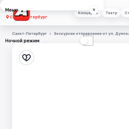
Меню
×
Концерты
Театр
С
Санкт-Петербург
Концерты
Санкт-Петербург
Экскурсии отправление от ул. Думска
Ночной режим
☀
☾
Театр
Стендап
Выставки
Квесты
Экскурсии
Спорт
События