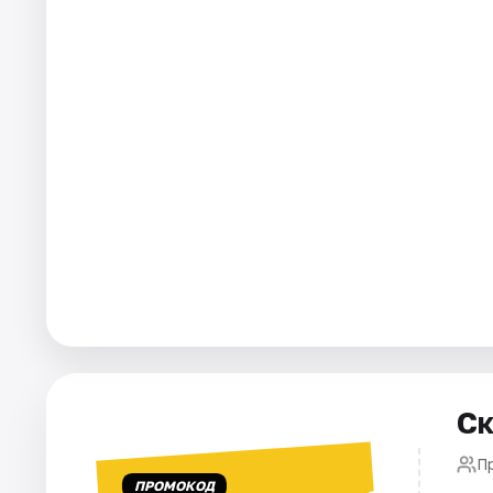
Города
Площадки
Артисты
Рейтинги
Ск
П
ПРОМОКОД