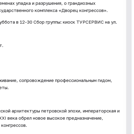
ременах упадка и разрушения, о грандиозных
сударственного комплекса «Дворец конгрессов».
уббота в 12-30 Сбор группы: киоск ТУРСЕРВИС на ул.
т.
.
уживание, сопровождение профессиональным гидом,
еты.
сской архитектуры петровской эпохи, императорская и
XXI века обрел новое высокое предназначение,
 конгрессов.