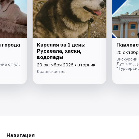
 города
Карелия за 1 день:
Павловс
Рускеала, хаски,
20 октябр
водопады
Экскурсии 
Думская, д
ие от ул.
20 октября 2026 • вторник
"Турсервис
Казанская пл.
Навигация