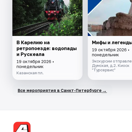
В Карелию на
Мифы и легенды
ретропоезде: водопады
19 октября 2026 •
и Рускеала
понедельник
Экскурсии отправлен
19 октября 2026 •
Думская, д.2. Киоск
понедельник
"Турсервис"
Казанская пл.
→
Все мероприятия в Санкт-Петербурге