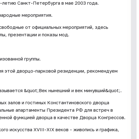
-летию Санкт-Петербурга в мае 2003 года.
народные мероприятия.
 свободные от официальных мероприятий, здесь
лы, презентации и показы мод.
изованной группы.
ия этой дворцо-парковой резиденции, рекомендуем
азывается &quot;Век нынешний и век минувший&quot;.
ных залов и гостиных Константиновского дворца
иальные апартаменты Президента РФ для встреч в
енной функцией дворца в качестве Дворца Конгрессов.
го искусства XVIII-XIX веков - живопись и графика,