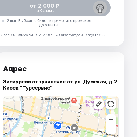
от 2 000 ₽
на Kassir.ru
2 шаг. Выберите билет и примените промокод
до оплаты
 erid: 25H8d7vbP8SRTvHZrUcdLB.
Действует до 31 августа 2026
Адрес
Экскурсии отправление от ул. Думская, д.2.
Киоск "Турсервис"