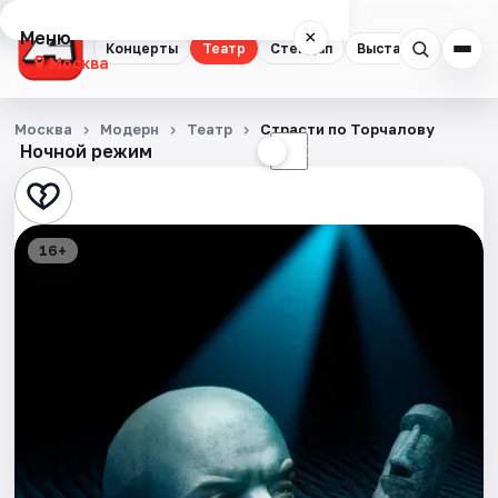
Меню
×
Концерты
Театр
Стендап
Выставки
Квест
Москва
Концерты
Москва
Модерн
Театр
Страсти по Торчалову
Ночной режим
☀
☾
Театр
Стендап
16+
Выставки
Квесты
Экскурсии
Спорт
События