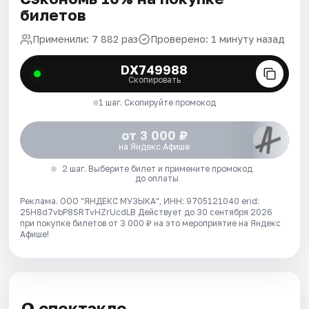
билетов
Применили: 7 882 раз
Проверено: 1 минуту назад
DX749988
Скопировать
1 шаг. Скопируйте промокод
от 3 000 ₽
на Яндекс Афише
2 шаг. Выберите билет и примените промокод
до оплаты
Реклама. ООО "ЯНДЕКС МУЗЫКА", ИНН: 9705121040 erid:
25H8d7vbP8SRTvHZrUcdLB
Действует до 30 сентября 2026
при покупке билетов от 3 000 ₽ на это мероприятие на Яндекс
Афише!
О спектакле