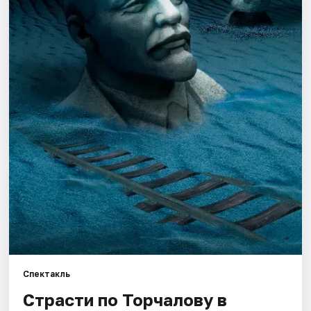
Города
Площадки
Артисты
Рейтинги
Спектакль
Страсти по Торчалову в