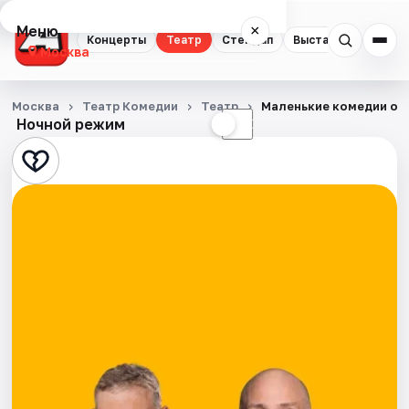
Меню
×
Концерты
Театр
Стендап
Выставки
Квест
Москва
Концерты
Москва
Театр Комедии
Театр
Маленькие комедии о 
Ночной режим
☀
☾
Театр
Стендап
Выставки
Квесты
Экскурсии
Спорт
События