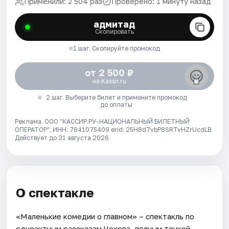
Применили: 2 504 раз
Проверено: 1 минуту назад
адмитад
Скопировать
1 шаг. Скопируйте промокод
от 2 500 ₽
на Kassir.ru
2 шаг. Выберите билет и примените промокод
до оплаты
Реклама. ООО "КАССИР.РУ-НАЦИОНАЛЬНЫЙ БИЛЕТНЫЙ
ОПЕРАТОР", ИНН: 7841075409 erid: 25H8d7vbP8SRTvHZrUcdLB.
Действует до 31 августа 2026
О спектакле
«Маленькие комедии о главном» – спектакль по
одноактным рассказам Чехова, полным тонкой