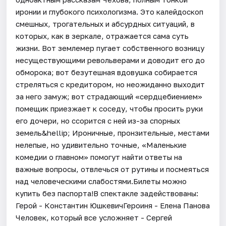
иронии и глубокого психологизма. Это калейдоскоп
смешных, трогательных и абсурдных ситуаций, в
которых, как в зеркале, отражается сама суть
жизни. Вот землемер пугает собственного возницу
несуществующими револьверами и доводит его до
обморока; вот безутешная вдовушка собирается
стреляться с кредитором, но неожиданно выходит
за него замуж; вот страдающий «сердцебиением»
помещик приезжает к соседу, чтобы просить руки
его дочери, но ссорится с ней из-за спорных
земель&hellip; Ироничные, пронзительные, местами
нелепые, но удивительно точные, «Маленькие
комедии о главном» помогут найти ответы на
важные вопросы, отвлечься от рутины и посмеяться
над человеческими слабостями.Билеты можно
купить без паспорта!В спектакле задействованы:
Герой - Константин ЮшкевичГероиня - Елена Панова
Человек, который все усложняет - Сергей