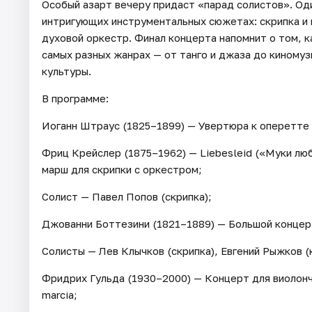
Особый азарт вечеру придаст «парад солистов». Оди
интригующих инструментальных сюжетах: скрипка и к
духовой оркестр. Финал концерта напомнит о том, 
самых разных жанрах — от танго и джаза до киномуз
культуры.
В программе:
Иоганн Штраус (1825–1899) — Увертюра к оперетте
Фриц Крейслер (1875–1962) — Liebesleid («Муки люб
марш для скрипки с оркестром;
Солист — Павел Попов (скрипка);
Джованни Боттезини (1821–1889) — Большой концерт
Солисты — Лев Клычков (скрипка), Евгений Рыжков (
Фридрих Гульда (1930–2000) — Концерт для виолончел
marcia;