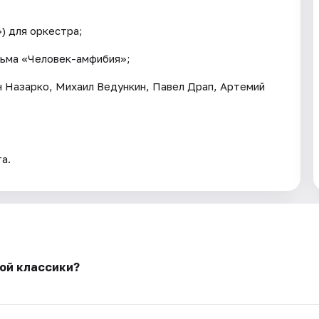
) для оркестра;
льма «Человек-амфибия»;
н Назарко, Михаил Ведункин, Павел Драп, Артемий
а.
ой классики?