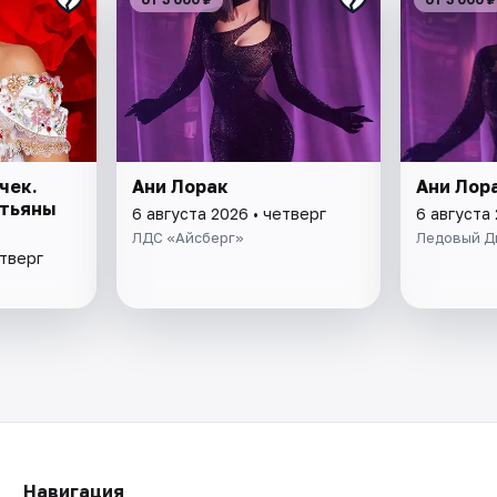
чек.
Ани Лорак
Ани Лора
атьяны
6 августа 2026 • четверг
6 августа 
ЛДС «Айсберг»
Ледовый Д
етверг
Навигация