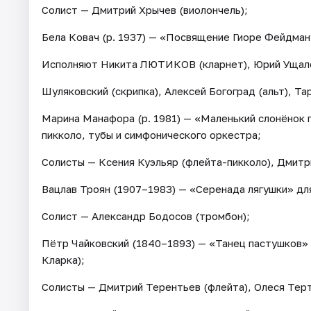
Солист — Дмитрий Хрычев (виолончель);
Бела Ковач (р. 1937) — «Посвящение Гиоре Фейдману
Исполняют Никита ЛЮТИКОВ (кларнет), Юрий Ущало
Шуляковский (скрипка), Алексей Богоград (альт), Та
Марина Манафора (р. 1981) — «Маленький слонёнок 
пикколо, тубы и симфонического оркестра;
Солисты — Ксения Куэльяр (флейта-пикколо), Дмитр
Вацлав Троян (1907–1983) — «Серенада лягушки» дл
Солист — Александр Бодосов (тромбон);
Пётр Чайковский (1840–1893) — «Танец пастушков» 
Кларка);
Солисты — Дмитрий Терентьев (флейта), Олеся Терт