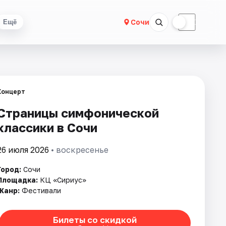
☀
☾
Сочи
Ещё
Концерт
Страницы симфонической
классики в Сочи
26 июля 2026
• воскресенье
Город:
Сочи
Площадка:
КЦ «Сириус»
Жанр:
Фестивали
Билеты со скидкой