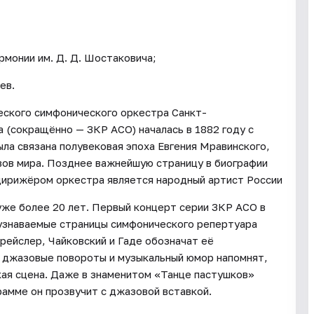
монии им. Д. Д. Шостаковича;
ев.
еского симфонического оркестра Санкт-
 (сокращённо — ЗКР АСО) началась в 1882 году с
ыла связана полувековая эпоха Евгения Мравинского,
вов мира. Позднее важнейшую страницу в биографии
дирижёром оркестра является народный артист России
же более 20 лет. Первый концерт серии ЗКР АСО в
 узнаваемые страницы симфонического репертуара
ейслер, Чайковский и Гаде обозначат её
а джазовые повороты и музыкальный юмор напомнят,
ая сцена. Даже в знаменитом «Танце пастушков»
рамме он прозвучит с джазовой вставкой.