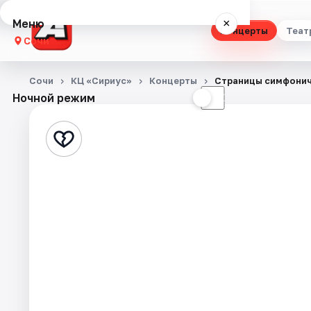
Меню
×
Концерты
Теат
Сочи
Концерты
Сочи
КЦ «Сириус»
Концерты
Страницы симфонич
Ночной режим
☀
☾
Театр
Стендап
Выставки
Квесты
Экскурсии
Спорт
События