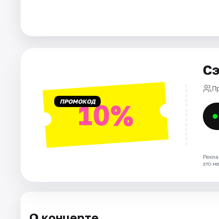
Города
Площадки
Сэ
Артисты
П
Рейтинги
ПРОМОКОД
10%
Рекла
это м
О концерте