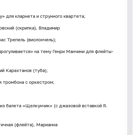
» для кларнета и струнного квартета;
вский (скрипка), Владимир
рас Трепель (виолончель);
прогуливается» на тему Генри Манчини для флейты-
ий Карахтанов (туба);
я тромбона с оркестром;
из балета «Щелкунчик» (с джазовой вставкой Я.
ичная (флейта), Марианна