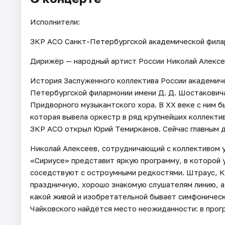
Исполнители:
ЗКР АСО Санкт-Петербургской академической филар
Дирижёр — народный артист России Николай Алексе
История Заслуженного коллектива России академич
Петербургской филармонии имени Д. Д. Шостаковича
Придворного музыкантского хора. В XX веке с ним б
которая вывела оркестр в ряд крупнейших коллекти
ЗКР АСО открыл Юрий Темирканов. Сейчас главным 
Николай Алексеев, сотрудничающий с коллективом у
«Сириусе» представит яркую программу, в которой
соседствуют с остроумными редкостями. Штраус, Кр
праздничную, хорошо знакомую слушателям линию, 
какой живой и изобретательной бывает симфоническ
Чайковского найдётся место неожиданности: в прог