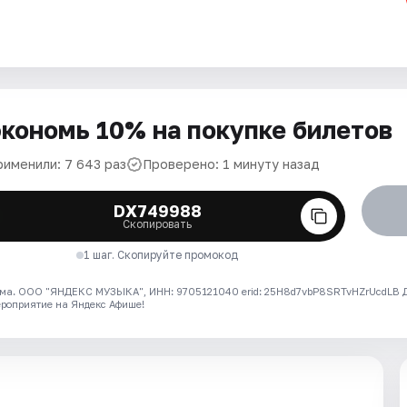
кономь 10% на покупке билетов
рименили: 7 643 раз
Проверено: 1 минуту назад
DX749988
Скопировать
1 шаг. Скопируйте промокод
ма. ООО "ЯНДЕКС МУЗЫКА", ИНН: 9705121040 erid: 25H8d7vbP8SRTvHZrUcdLB
ероприятие на Яндекс Афише!