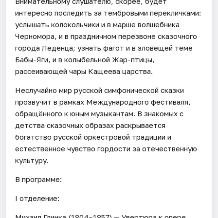
Внимательному слушателю, скорее, будет
интересно последить за тембровыми перекличками:
услышать колокольчики и в марше волшебника
Черномора, и в праздничном перезвоне сказочного
города Леденца; узнать фагот и в зловещей теме
Бабы-Яги, и в колыбельной Жар-птицы,
рассеивающей чары Кащеева царства.
Неслучайно мир русской симфонической сказки
прозвучит в рамках Международного фестиваля,
обращённого к юным музыкантам. В знакомых с
детства сказочных образах раскрывается
богатство русской оркестровой традиции и
естественное чувство гордости за отечественную
культуру.
В программе:
I отделение:
Михаил Глинка (1804–1857) — Увертюра к опере