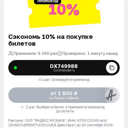
ПРОМОКОД
10%
Сэкономь 10% на покупке
билетов
Применили: 8 390 раз
Проверено: 1 минуту назад
DX749988
Скопировать
1 шаг. Скопируйте промокод
от 1 800 ₽
на Яндекс Афише
2 шаг. Выберите билет и примените промокод
до оплаты
Реклама. ООО "ЯНДЕКС МУЗЫКА", ИНН: 9705121040 erid:
25H8d7vbP8SRTvHZrUcdLB
Действует до 30 сентября 2026