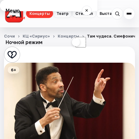
Меню
×
Концерты
Театр
Стендап
Выставки
Квест
Сочи
Концерты
Сочи
КЦ «Сириус»
Концерты
Там чудеса. Симфониче
Ночной режим
☀
☾
Театр
Стендап
6+
Выставки
Квесты
Экскурсии
Спорт
События