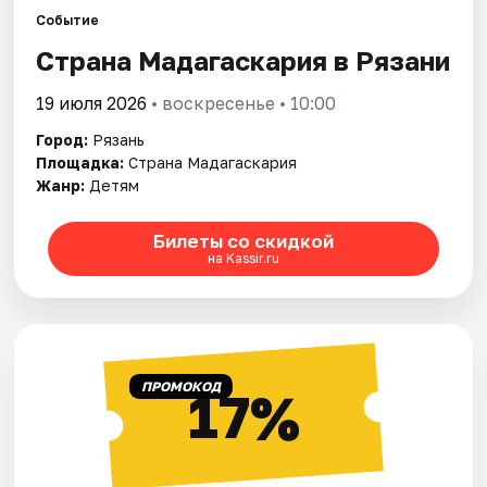
Города
Событие
Страна Мадагаскария в Рязани
Площадки
19 июля 2026
• воскресенье • 10:00
Артисты
Город:
Рязань
Рейтинги
Площадка:
Страна Мадагаскария
Жанр:
Детям
Билеты со скидкой
на Kassir.ru
ПРОМОКОД
17%