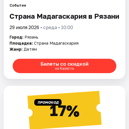
Города
Событие
Страна Мадагаскария в Рязани
Площадки
29 июля 2026
• среда • 10:00
Артисты
Город:
Рязань
Рейтинги
Площадка:
Страна Мадагаскария
Жанр:
Детям
Билеты со скидкой
на Kassir.ru
ПРОМОКОД
17%