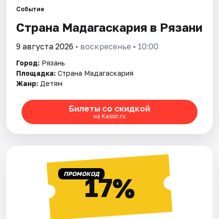
Города
Событие
Страна Мадагаскария в Рязани
Площадки
9 августа 2026
• воскресенье • 10:00
Артисты
Город:
Рязань
Рейтинги
Площадка:
Страна Мадагаскария
Жанр:
Детям
Билеты со скидкой
на Kassir.ru
ПРОМОКОД
17%