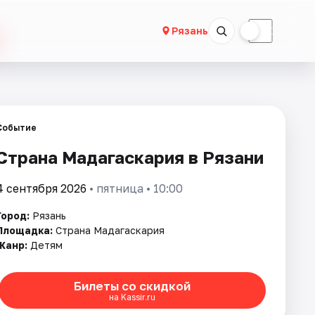
☀
☾
Рязань
Событие
Страна Мадагаскария в Рязани
4 сентября 2026
• пятница • 10:00
Город:
Рязань
Площадка:
Страна Мадагаскария
Жанр:
Детям
Билеты со скидкой
на Kassir.ru