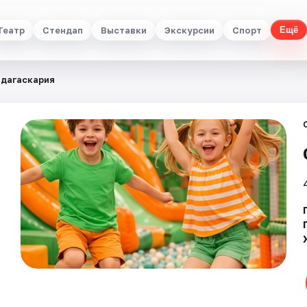
Театр
Стендап
Выставки
Экскурсии
Спорт
Ещё
адагаскария