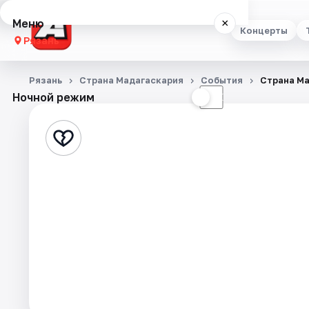
Меню
×
Концерты
Рязань
Концерты
Рязань
Страна Мадагаскария
События
Страна М
Ночной режим
☀
☾
Театр
Стендап
Выставки
Экскурсии
Спорт
События