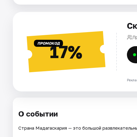
Города
Площадки
Ск
Артисты
П
ПРОМОКОД
17%
Рейтинги
Рекла
О событии
Страна Мадагаскария — это большой развлекательны