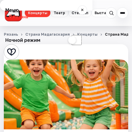
Меню
×
Концерты
Театр
Стендап
Выставки
Экску
Рязань
Концерты
Рязань
Страна Мадагаскария
Концерты
Страна Мада
Ночной режим
☀
☾
Театр
Стендап
Выставки
Экскурсии
Спорт
События