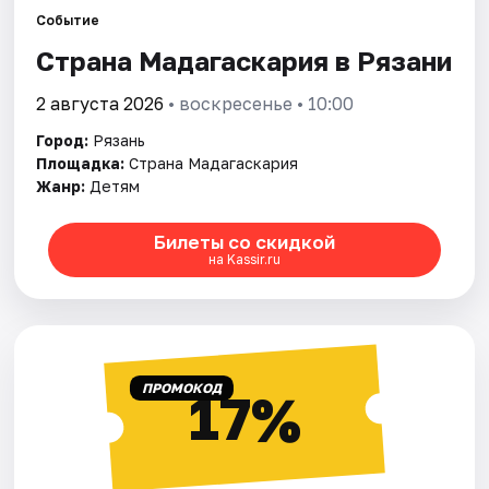
Города
Событие
Страна Мадагаскария в Рязани
Площадки
2 августа 2026
• воскресенье • 10:00
Артисты
Город:
Рязань
Рейтинги
Площадка:
Страна Мадагаскария
Жанр:
Детям
Билеты со скидкой
на Kassir.ru
ПРОМОКОД
17%