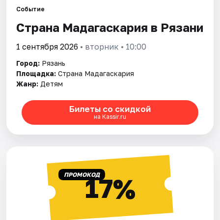
Города
Событие
Страна Мадагаскария в Рязани
Площадки
1 сентября 2026
• вторник • 10:00
Артисты
Город:
Рязань
Рейтинги
Площадка:
Страна Мадагаскария
Жанр:
Детям
Билеты со скидкой
на Kassir.ru
ПРОМОКОД
17%