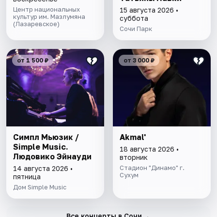
Центр национальных
15 августа 2026 •
культур им. Мазлумяна
суббота
(Лазаревское)
Сочи Парк
от 1 500 ₽
от 3 000 ₽
Симпл Мьюзик /
Akmal'
Simple Music.
18 августа 2026 •
Людовико Эйнауди
вторник
Стадион "Динамо" г.
14 августа 2026 •
Сухум
пятница
Дом Simple Music
→
Все концерты в Сочи