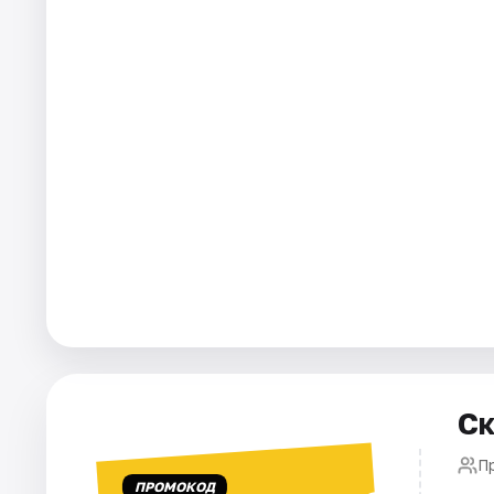
Города
Площадки
Артисты
Рейтинги
Ск
П
ПРОМОКОД