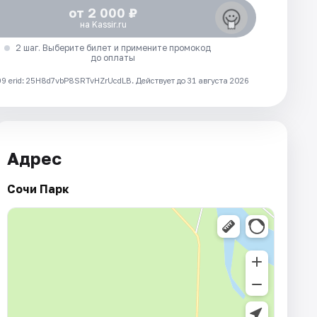
от 2 000 ₽
на Kassir.ru
2 шаг. Выберите билет и примените промокод
до оплаты
 erid: 25H8d7vbP8SRTvHZrUcdLB.
Действует до 31 августа 2026
Адрес
Сочи Парк