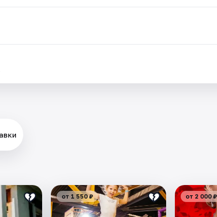
.
авки
от 1 550 ₽
от 2 000 ₽