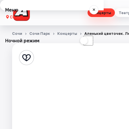
Меню
×
Концерты
Теат
Сочи
Концерты
Сочи
Сочи Парк
Концерты
Аленький цветочек. Л
Ночной режим
☀
☾
Театр
Стендап
Выставки
Квесты
Экскурсии
Спорт
События