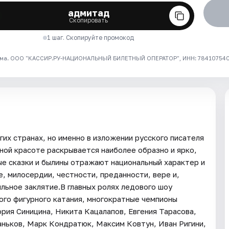
адмитад
Скопировать
1 шаг. Скопируйте промокод
ма. ООО "КАССИР.РУ-НАЦИОНАЛЬНЫЙ БИЛЕТНЫЙ ОПЕРАТОР", ИНН: 7841075409
их странах, но именно в изложении русского писателя
ной красоте раскрывается наиболее образно и ярко,
е сказки и былины отражают национальный характер и
, милосердии, честности, преданности, вере и,
льное заклятие.В главных ролях ледового шоу
ого фигурного катания, многократные чемпионы
ория Синицина, Никита Кацалапов, Евгения Тарасова,
ньков, Марк Кондратюк, Максим Ковтун, Иван Ригини,