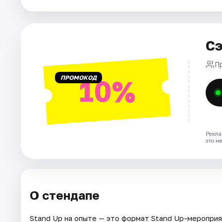
Города
Сэ
Площадки
П
Артисты
ПРОМОКОД
10%
Рейтинги
Рекла
это м
О стендапе
Stand Up на опыте — это формат Stand Up-мероприя