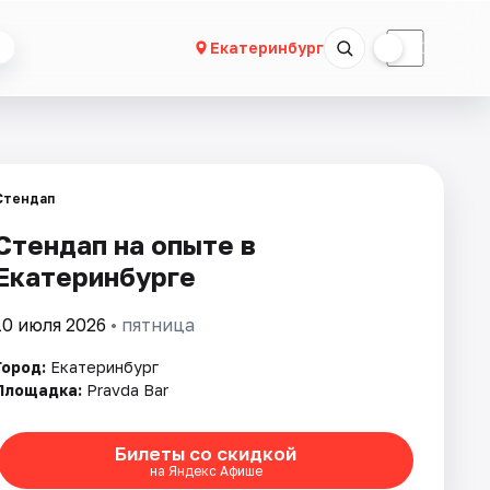
☀
☾
Екатеринбург
Стендап
Стендап на опыте в
Екатеринбурге
10 июля 2026
• пятница
Город:
Екатеринбург
Площадка:
Pravda Bar
Билеты со скидкой
на Яндекс Афише