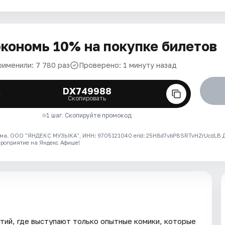
кономь 10% на покупке билетов
рименили: 7 780 раз
Проверено: 1 минуту назад
DX749988
Скопировать
1 шаг. Скопируйте промокод
ма. ООО "ЯНДЕКС МУЗЫКА", ИНН: 9705121040 erid: 25H8d7vbP8SRTvHZrUcdLB
ероприятие на Яндекс Афише!
тий, где выступают только опытные комики, которые