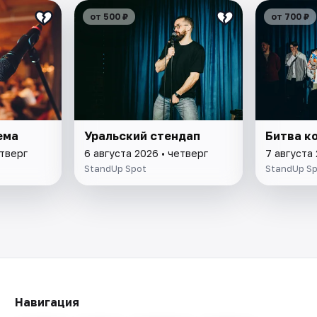
от 500 ₽
от 700 ₽
ема
Уральский стендап
Битва к
етверг
6 августа 2026 • четверг
7 августа 
StandUp Spot
StandUp S
Навигация