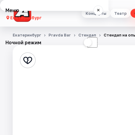
Меню
×
Концерты
Театр
Екатеринбург
Концерты
Екатеринбург
Pravda Bar
Стендап
Стендап на оп
Ночной режим
☀
☾
Театр
Стендап
Выставки
Квесты
Экскурсии
Спорт
События