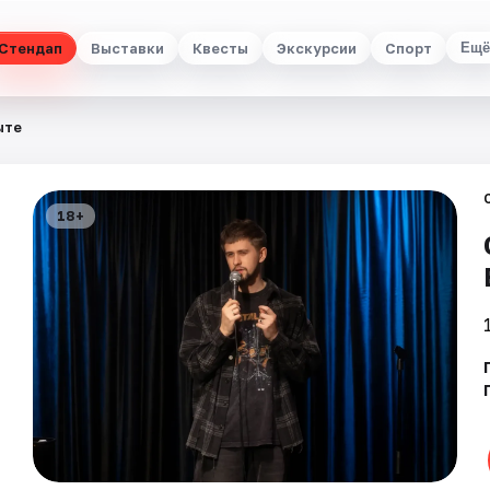
Стендап
Выставки
Квесты
Экскурсии
Спорт
Ещё
ыте
18+