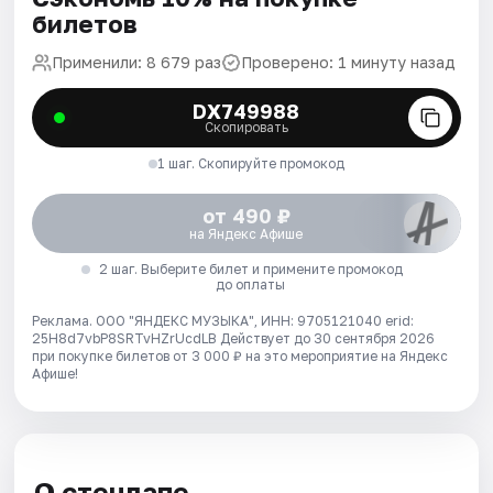
билетов
Применили: 8 679 раз
Проверено: 1 минуту назад
DX749988
Скопировать
1 шаг. Скопируйте промокод
от 490 ₽
на Яндекс Афише
2 шаг. Выберите билет и примените промокод
до оплаты
Реклама. ООО "ЯНДЕКС МУЗЫКА", ИНН: 9705121040 erid:
25H8d7vbP8SRTvHZrUcdLB
Действует до 30 сентября 2026
при покупке билетов от 3 000 ₽ на это мероприятие на Яндекс
Афише!
О стендапе