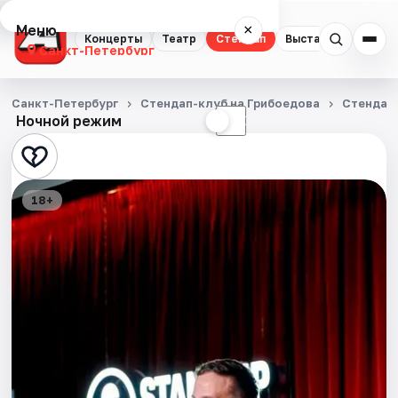
Меню
×
Концерты
Театр
Стендап
Выставки
Квест
Санкт-Петербург
Концерты
Санкт-Петербург
Стендап-клуб на Грибоедова
Стендап
Ночной режим
☀
☾
Театр
Стендап
18+
Выставки
Квесты
Экскурсии
Спорт
События