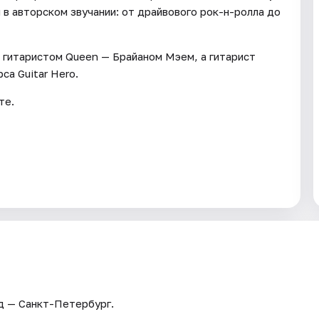
в авторском звучании: от драйвового рок-н-ролла до
 гитаристом Queen — Брайаном Мэем, а гитарист
а Guitar Hero.
те.
од — Санкт-Петербург.