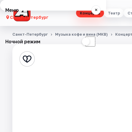
Меню
×
Концерты
Театр
С
Санкт-Петербург
Концерты
Санкт-Петербург
Музыка кофе и вина (МКВ)
Концер
Ночной режим
☀
☾
Театр
Стендап
Выставки
Квесты
Экскурсии
Спорт
События