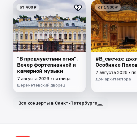
от 400 ₽
от 1 500 ₽
"В предчувствии огня".
#В_свечах: джа
Вечер фортепианной и
Особняке Поло
камерной музыки
7 августа 2026 • п
7 августа 2026 • пятница
Дом архитектора
Шереметевский дворец
→
Все концерты в Санкт-Петербурге