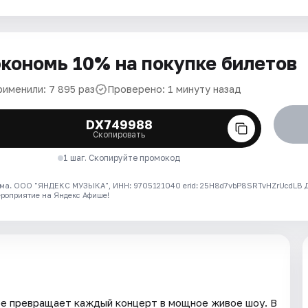
кономь 10% на покупке билетов
рименили: 7 895 раз
Проверено: 1 минуту назад
DX749988
Скопировать
1 шаг. Скопируйте промокод
ма. ООО "ЯНДЕКС МУЗЫКА", ИНН: 9705121040 erid: 25H8d7vbP8SRTvHZrUcdLB
ероприятие на Яндекс Афише!
ое превращает каждый концерт в мощное живое шоу. В