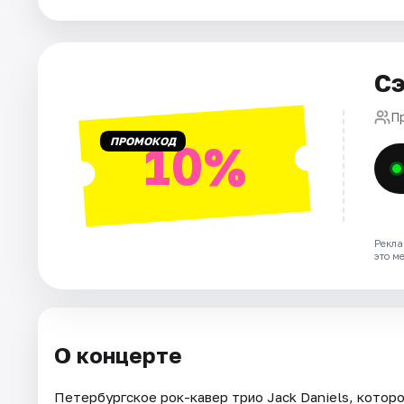
Города
Сэ
Площадки
П
Артисты
ПРОМОКОД
10%
Рейтинги
Рекла
это м
О концерте
Петербургское рок-кавер трио Jack Daniels, котор