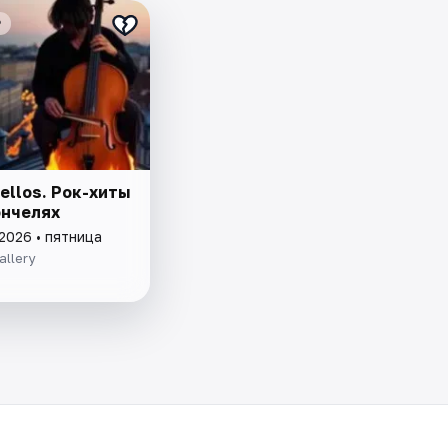
₽
ellos. Рок-хиты
ончелях
2026 • пятница
allery