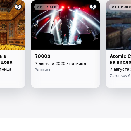
от 1 700 ₽
от 1 600 
з в
7000$
Atomic C
вцова
на виол
7 августа 2026 • пятница
ятница
7 августа 
Рассвет
Zarenkov G