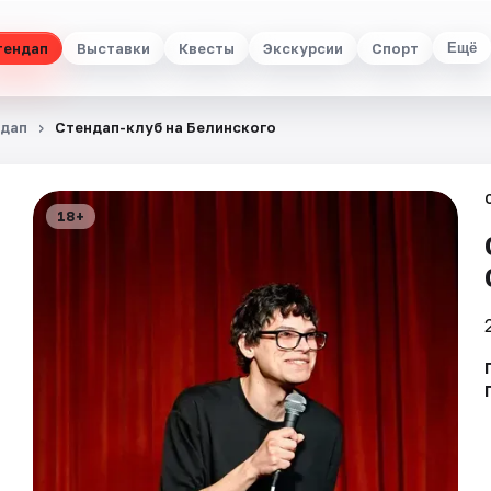
тендап
Выставки
Квесты
Экскурсии
Спорт
Ещё
дап
Стендап-клуб на Белинского
18+