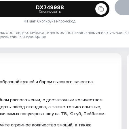
DX749988
Скопировать
1 шаг. Скопируйте промокод
ма. ООО "ЯНДЕКС МУЗЫКА", ИНН: 9705121040 erid: 25H8d7vbP8SRTvHZrUcdLB
ероприятие на Яндекс Афише!
образной кухней и баром высокого качества.
обном расположении, с достаточным количеством
ерты звёзд стендапа, а также только опытные,
ки самых популярных шоу на ТВ, Ютуб, Лейблком.
учите огромное количество эмоций, а также