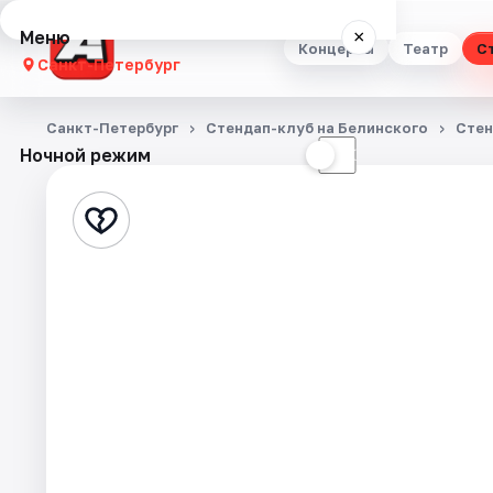
Меню
×
Концерты
Театр
С
Санкт-Петербург
Концерты
Санкт-Петербург
Стендап-клуб на Белинского
Стен
Ночной режим
☀
☾
Театр
Стендап
Выставки
Квесты
Экскурсии
Спорт
События