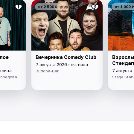
от 2 500 ₽
от 1 000 ₽
слое
Вечеринка Comedy Club
Взрослы
Стендап
7 августа 2026 • пятница
ятница
7 августа 
Buddha-Bar
ибоедова
Stage Stan