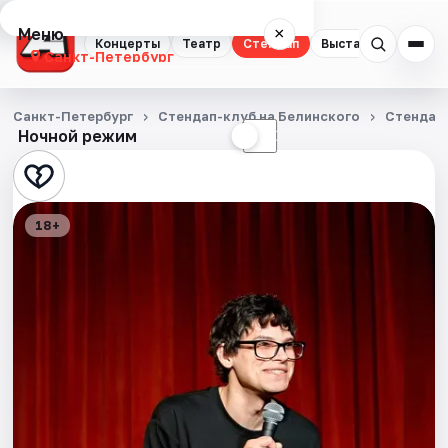
Меню
×
Концерты
Театр
Стендап
Выставки
Квест
Санкт-Петербург
Концерты
Санкт-Петербург
Стендап-клуб на Белинского
Стендап
Ночной режим
☀
☾
Театр
Стендап
18+
Выставки
Квесты
Экскурсии
Спорт
События