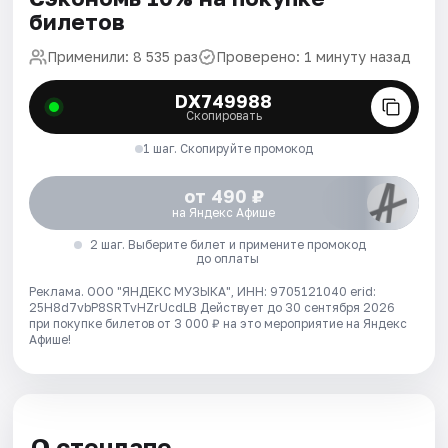
билетов
Применили: 8 535 раз
Проверено: 1 минуту назад
DX749988
Скопировать
1 шаг. Скопируйте промокод
от 490 ₽
на Яндекс Афише
2 шаг. Выберите билет и примените промокод
до оплаты
Реклама. ООО "ЯНДЕКС МУЗЫКА", ИНН: 9705121040 erid:
25H8d7vbP8SRTvHZrUcdLB
Действует до 30 сентября 2026
при покупке билетов от 3 000 ₽ на это мероприятие на Яндекс
Афише!
О стендапе