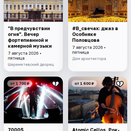
"В предчувствии
#В_свечах: джаз в
огня". Вечер
Особняке
фортепианной и
Половцова
камерной музыки
7 августа 2026 •
пятница
7 августа 2026 •
пятница
Дом архитектора
Шереметевский дворец
от 1 700 ₽
от 1 600 ₽
7000$
Atomic Cellos. Рок-