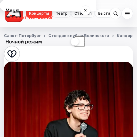
Меню
×
Концерты
Театр
Стендап
Выставки
Квест
Санкт-Петербург
Концерты
Санкт-Петербург
Стендап клуб на Белинского
Концерт
Ночной режим
☀
☾
Театр
Стендап
Выставки
Квесты
Экскурсии
Спорт
События