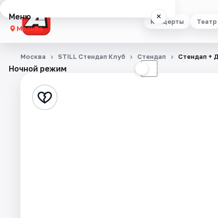
Меню
×
Концерты
Театр
Москва
Концерты
Москва
STILL Стендап Клуб
Стендап
Стендап + Д
Ночной режим
☀
☾
Театр
Стендап
Выставки
Квесты
Экскурсии
Спорт
События