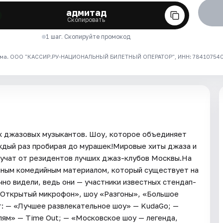
адмитад
Скопировать
1 шаг. Скопируйте промокод
ма. ООО "КАССИР.РУ-НАЦИОНАЛЬНЫЙ БИЛЕТНЫЙ ОПЕРАТОР", ИНН: 7841075409
х джазовых музыкантов. Шоу, которое объединяет
ждый раз пробирая до мурашек!Мировые хиты джаза и
вучат от резидентов лучших джаз-клубов Москвы.На
нным комедийным материалом, который существует на
чно видели, ведь они — участники известных стендап-
 «Открытый микрофон», шоу «Разгоны», «Большое
: — «Лучшее развлекательное шоу» — KudaGo; —
лям» — Time Out; — «Московское шоу — легенда,