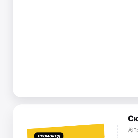
Города
Площадки
Артисты
Рейтинги
Ск
П
ПРОМОКОД