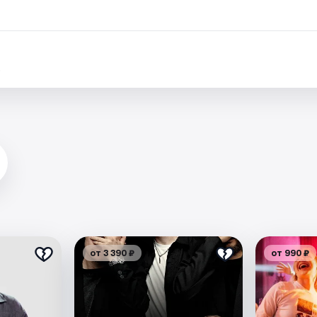
.
от 3 390 ₽
от 990 ₽