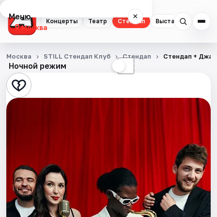
Меню
×
Концерты
Театр
Стендап
Выставки
Квест
Москва
Концерты
Москва
STILL Стендап Клуб
Стендап
Стендап + Джаз:
Ночной режим
☀
☾
Театр
Стендап
Выставки
Квесты
Экскурсии
Спорт
События