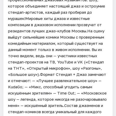
которое объединяет настоящий джаз и остроумие
стендап-артистов, каждый раз пробирая до
мурашек!Мировые хиты джаза и известные
композиции в джазовом исполнении прозвучат от
резидентов лучших джаз-клубов Москвы.На сцену
выйдут сильнейшие комики Москвы с проверенным
комедийным материалом, который существует на
данный момент только в живом исполнении. Вы их
точно видели, ведь они — участники известных
стендап-проектов на ТВ, YouTube и VK («Стендап
на ТНТ», «Открытый микрофон», шоу «Разгоны»,
«Большое шоу»).Формат Стендап + Джаз замечают
и отмечают: — «Лучшее развлекательное шоу» —
KudaGo; — «Микс, способный угодить самым
искушённым зрителям» — Time Out; — «Московское
шоу — легенда, которое никогда не разочаровывало
меня» — искушённый зритель.Состав джазменов и
стендап-комиков всегда уникальный для каждого