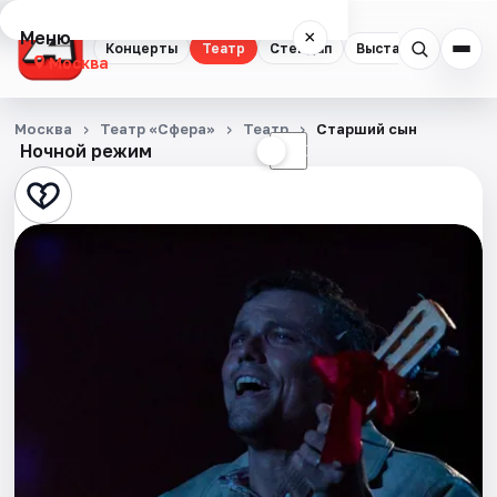
Меню
×
Концерты
Театр
Стендап
Выставки
Квест
Москва
Концерты
Москва
Театр «Сфера»
Театр
Старший сын
Ночной режим
☀
☾
Театр
Стендап
Выставки
Квесты
Экскурсии
Спорт
События