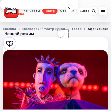
Меню
×
Концерты
Театр
Стендап
Выставки
Квест
Москва
Концерты
Москва
Московский театр кукол
Театр
Африканские
Ночной режим
☀
☾
Театр
Стендап
Выставки
Квесты
Экскурсии
Спорт
События