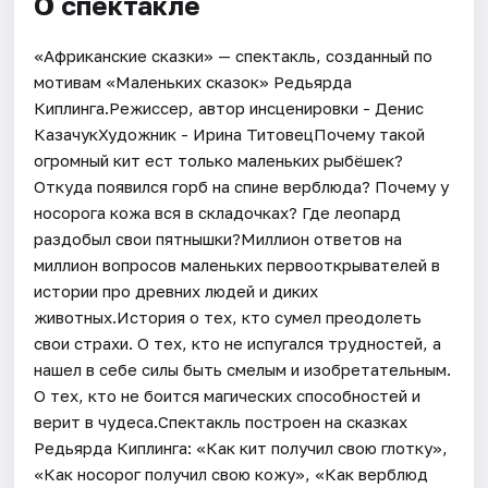
О спектакле
«Африканские сказки» — спектакль, созданный по
мотивам «Маленьких сказок» Редьярда
Киплинга.Режиссер, автор инсценировки - Денис
КазачукХудожник - Ирина ТитовецПочему такой
огромный кит ест только маленьких рыбёшек?
Откуда появился горб на спине верблюда? Почему у
носорога кожа вся в складочках? Где леопард
раздобыл свои пятнышки?Миллион ответов на
миллион вопросов маленьких первооткрывателей в
истории про древних людей и диких
животных.История о тех, кто сумел преодолеть
свои страхи. О тех, кто не испугался трудностей, а
нашел в себе силы быть смелым и изобретательным.
О тех, кто не боится магических способностей и
верит в чудеса.Спектакль построен на сказках
Редьярда Киплинга: «Как кит получил свою глотку»,
«Как носорог получил свою кожу», «Как верблюд