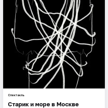
Города
Площадки
Артисты
Рейтинги
Спектакль
Старик и море в Москве