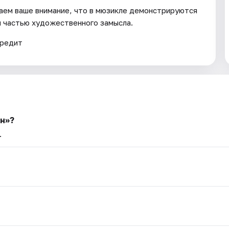
аем ваше внимание, что в мюзикле демонстрируются
я частью художественного замысла.
вредит
н»?
.