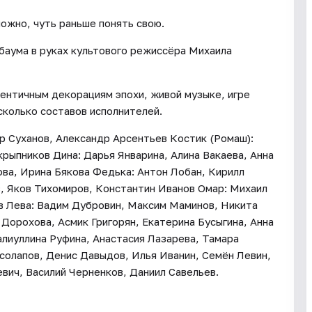
ожно, чуть раньше понять свою.
баума в руках культового режиссёра Михаила
ентичным декорациям эпохи, живой музыке, игре
сколько составов исполнителей.
р Суханов, Александр Арсентьев Костик (Ромаш):
ыпников Дина: Дарья Январина, Алина Вакаева, Анна
ова, Ирина Бякова Федька: Антон Лобан, Кирилл
, Яков Тихомиров, Константин Иванов Омар: Михаил
в Лева: Вадим Дубровин, Максим Маминов, Никита
Дорохова, Асмик Григорян, Екатерина Бусыгина, Анна
алиуллина Руфина, Анастасия Лазарева, Тамара
солапов, Денис Давыдов, Илья Иванин, Семён Левин,
вич, Василий Черненков, Даниил Савельев.