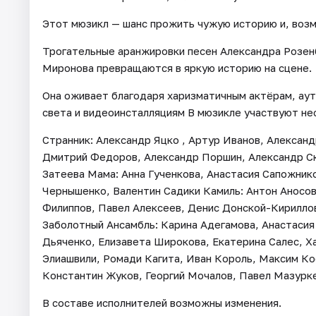
Этот мюзикл — шанс прожить чужую историю и, возм
Трогательные аранжировки песен Александра Розен
Миронова превращаются в яркую историю на сцене.
Она оживает благодаря харизматичным актёрам, аут
света и видеоинсталляциям В мюзикле участвуют не
Странник: Александр Яцко , Артур Иванов, Александ
Дмитрий Федоров, Александр Поршин, Александр Скр
Затеева Мама: Анна Гученкова, Анастасия Сапожник
Чернышенко, Валентин Садики Камиль: Антон Аносов
Филиппов, Павел Алексеев, Денис Донской-Кирилло
Заболотный Ансамбль: Карина Адегамова, Анастасия 
Дьяченко, Елизавета Широкова, Екатерина Салес, Х
Элиашвили, Ромади Кагита, Иван Король, Максим Ко
Константин Жуков, Георгий Мочалов, Павел Мазурке
В составе исполнителей возможны изменения.