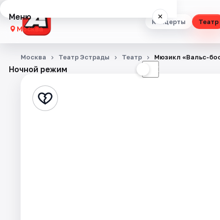
Меню
×
Концерты
Театр
Москва
Концерты
Москва
Театр Эстрады
Театр
Мюзикл «Вальс-бо
Ночной режим
☀
☾
Театр
Стендап
Выставки
Квесты
Экскурсии
Спорт
События