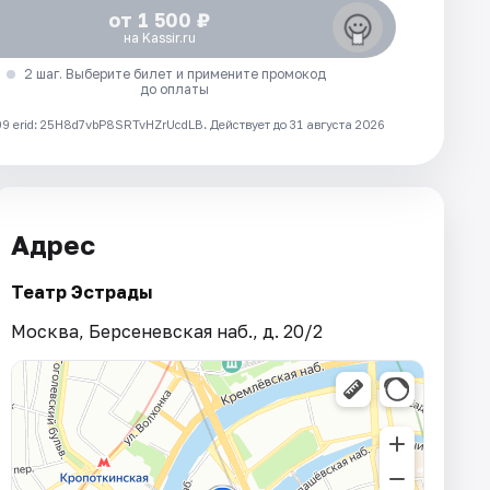
от 1 500 ₽
на Kassir.ru
2 шаг. Выберите билет и примените промокод
до оплаты
 erid: 25H8d7vbP8SRTvHZrUcdLB.
Действует до 31 августа 2026
Адрес
Театр Эстрады
Москва, Берсеневская наб., д. 20/2