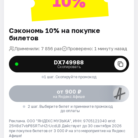
10%
Сэкономь 10% на покупке
билетов
Применили: 7 856 раз
Проверено: 1 минуту назад
DX749988
Скопировать
1 шаг. Скопируйте промокод
от 900 ₽
на Яндекс Афише
2 шаг. Выберите билет и примените промокод
до оплаты
Реклама. ООО "ЯНДЕКС МУЗЫКА", ИНН: 9705121040 erid:
25H8d7vbP8SRTvHZrUcdLB
Действует до 30 сентября 2026
при покупке билетов от 3 000 ₽ на это мероприятие на Яндекс
Афише!