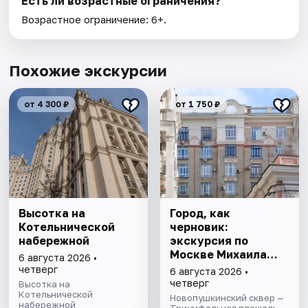
Есть ли возрастные ограничения?
Возрастное ограничение: 6+.
Похожие экскурсии
от 4 300 ₽
от 1 750 ₽
Высотка на
Город, как
Котельнической
черновик:
набережной
экскурсия по
Москве Михаила
6 августа 2026 •
Булгакова
четверг
6 августа 2026 •
четверг
Высотка на
Котельнической
Новопушкинский сквер —
набережной