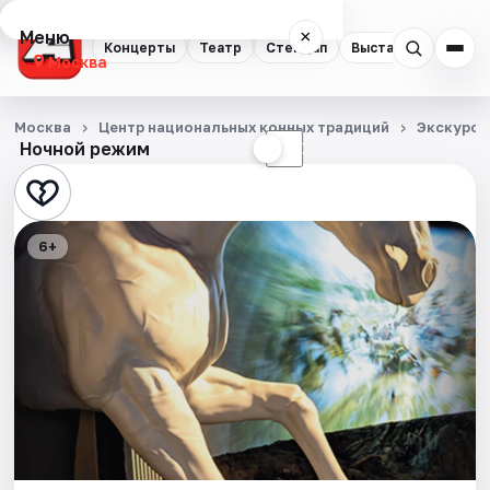
Меню
×
Концерты
Театр
Стендап
Выставки
Квест
Москва
Концерты
Москва
Центр национальных конных традиций
Экскурси
Ночной режим
☀
☾
Театр
Стендап
6+
Выставки
Квесты
Экскурсии
Спорт
События