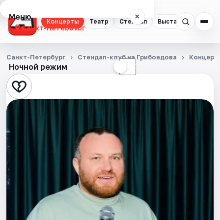
Меню
×
Концерты
Театр
Стендап
Выставки
Квест
Санкт-Петербург
Концерты
Санкт-Петербург
Стендап-клуб на Грибоедова
Концерт
Ночной режим
☀
☾
Театр
Стендап
Выставки
Квесты
Экскурсии
Спорт
События