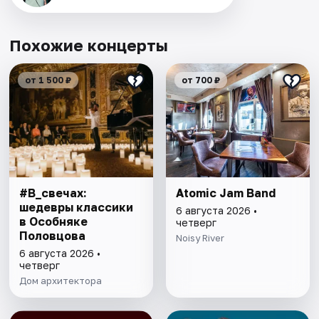
Похожие концерты
от 1 500 ₽
от 700 ₽
#В_свечах:
Atomic Jam Band
шедевры классики
6 августа 2026 •
в Особняке
четверг
Половцова
Noisy River
6 августа 2026 •
четверг
Дом архитектора