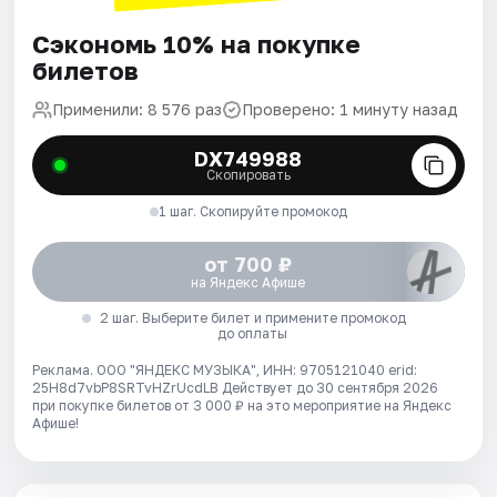
Сэкономь 10% на покупке
билетов
Применили: 8 576 раз
Проверено: 1 минуту назад
DX749988
Скопировать
1 шаг. Скопируйте промокод
от 700 ₽
на Яндекс Афише
2 шаг. Выберите билет и примените промокод
до оплаты
Реклама. ООО "ЯНДЕКС МУЗЫКА", ИНН: 9705121040 erid:
25H8d7vbP8SRTvHZrUcdLB
Действует до 30 сентября 2026
при покупке билетов от 3 000 ₽ на это мероприятие на Яндекс
Афише!