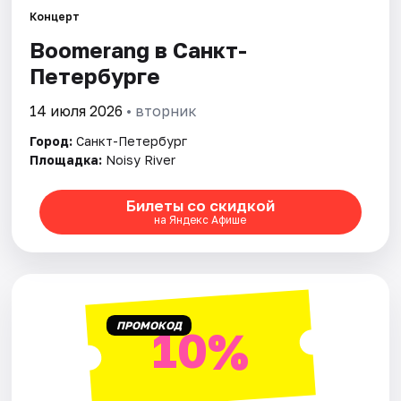
Концерт
Boomerang в Санкт-
Города
Петербурге
Площадки
14 июля 2026
• вторник
Артисты
Город:
Санкт-Петербург
Площадка:
Noisy River
Рейтинги
Билеты со скидкой
на Яндекс Афише
ПРОМОКОД
10%