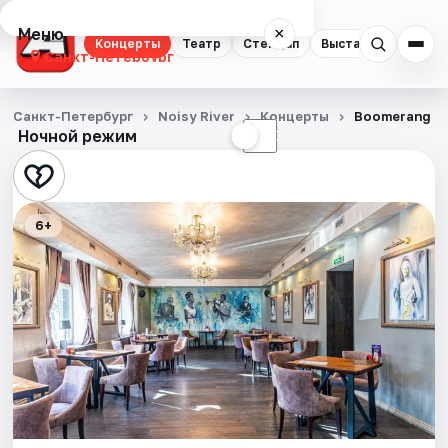
Меню
×
Концерты
Театр
Стендап
Выставки
Квест
Санкт-Петербург
Концерты
Санкт-Петербург
Noisy River
Концерты
Boomerang
Ночной режим
☀
☾
Театр
Стендап
6+
Выставки
Квесты
Экскурсии
Спорт
События