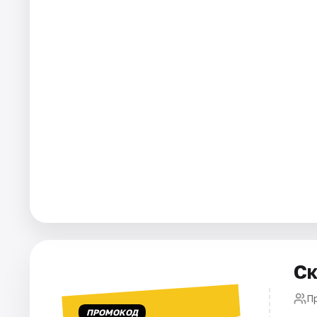
Города
Площадки
Артисты
Рейтинги
Ск
П
ПРОМОКОД