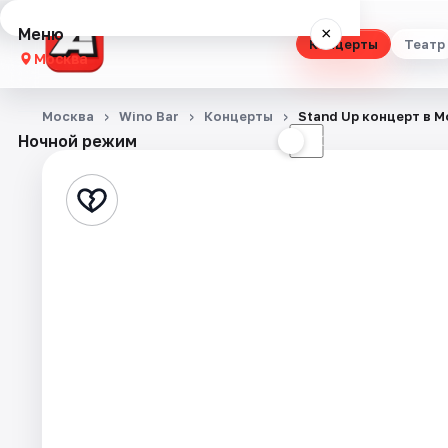
Меню
×
Концерты
Театр
Москва
Концерты
Москва
Wino Bar
Концерты
Stand Up концерт в 
Ночной режим
☀
☾
Театр
Стендап
Выставки
Квесты
Экскурсии
Спорт
События