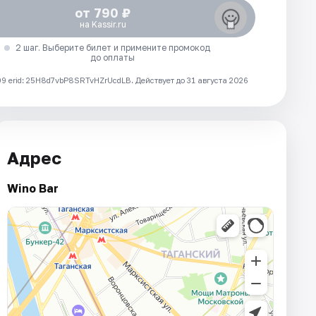
от 790 ₽
на Kassir.ru
2 шаг. Выберите билет и примените промокод
до оплаты
 erid: 25H8d7vbP8SRTvHZrUcdLB.
Действует до 31 августа 2026
Адрес
Wino Bar