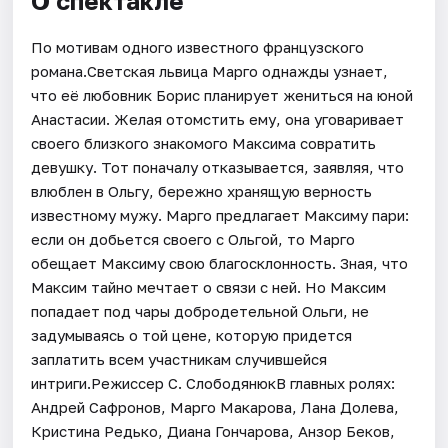
О спектакле
По мотивам одного известного французского
романа.Светская львица Марго однажды узнает,
что её любовник Борис планирует жениться на юной
Анастасии. Желая отомстить ему, она уговаривает
своего близкого знакомого Максима совратить
девушку. Тот поначалу отказывается, заявляя, что
влюблен в Ольгу, бережно хранящую верность
известному мужу. Марго предлагает Максиму пари:
если он добьется своего с Ольгой, то Марго
обещает Максиму свою благосклонность. Зная, что
Максим тайно мечтает о связи с ней. Но Максим
попадает под чары добродетельной Ольги, не
задумываясь о той цене, которую придется
заплатить всем участникам случившейся
интриги.Режиссер С. СлободянюкВ главных ролях:
Андрей Сафронов, Марго Макарова, Лана Долева,
Кристина Редько, Диана Гончарова, Анзор Беков,