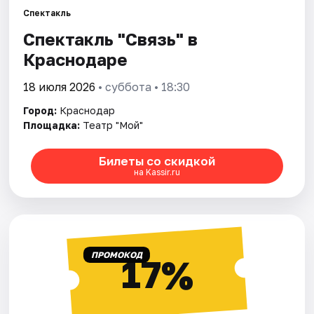
Спектакль
Спектакль "Связь" в
Города
Краснодаре
Площадки
18 июля 2026
• суббота • 18:30
Артисты
Город:
Краснодар
Площадка:
Театр "Мой"
Рейтинги
Билеты со скидкой
на Kassir.ru
ПРОМОКОД
17%