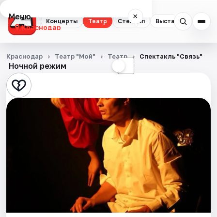
Меню
×
Концерты
Театр
Стендап
Выставки
Квест
Краснодар
Концерты
Краснодар
Театр "Мой"
Театр
Спектакль "Связь"
Ночной режим
☀
☾
Театр
Стендап
Выставки
Квесты
Экскурсии
Спорт
События