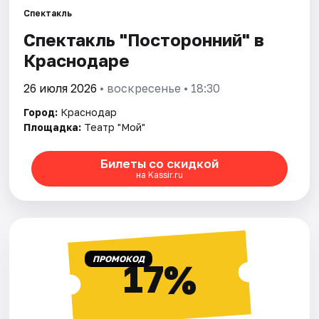
Спектакль
Спектакль "Посторонний" в
Города
Краснодаре
Площадки
26 июля 2026
• воскресенье • 18:30
Артисты
Город:
Краснодар
Площадка:
Театр "Мой"
Рейтинги
Билеты со скидкой
на Kassir.ru
ПРОМОКОД
17%