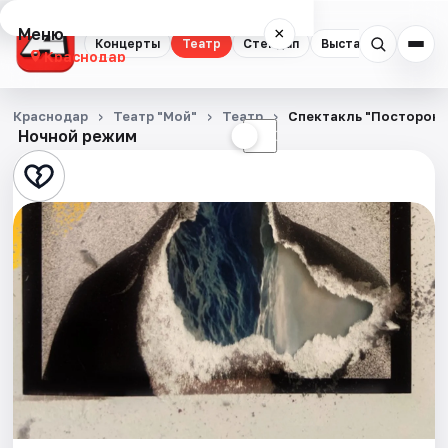
Меню
×
Концерты
Театр
Стендап
Выставки
Квест
Краснодар
Концерты
Краснодар
Театр "Мой"
Театр
Спектакль "Посторонн
Ночной режим
☀
☾
Театр
Стендап
Выставки
Квесты
Экскурсии
Спорт
События