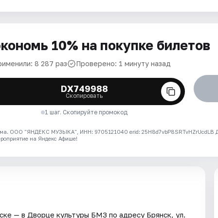
кономь 10% на покупке билетов
рименили: 8 287 раз
Проверено: 1 минуту назад
DX749988
Скопировать
1 шаг. Скопируйте промокод
ма. ООО "ЯНДЕКС МУЗЫКА", ИНН: 9705121040 erid: 25H8d7vbP8SRTvHZrUcdLB
ероприятие на Яндекс Афише!
ске — в Дворце культуры БМЗ по адресу Брянск, ул.