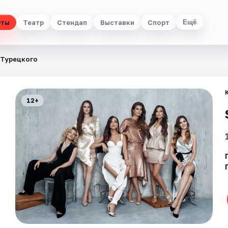
рты
Театр
Стендап
Выставки
Спорт
Ещё
 Турецкого
12+