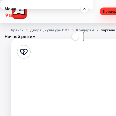
Меню
×
Конце
Брянск
Концерты
Брянск
Дворец культуры БМЗ
Концерты
Soprano
Ночной режим
☀
☾
Театр
Стендап
Выставки
Спорт
События
Города