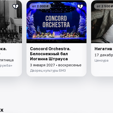
от 2 000 ₽
от 2 500 ₽
ка.
Concord Orchestra.
Нигатив
O
Белоснежный бал
17 декабр
Иоганна Штрауса
 пятница
Цензура
3 января 2027 • воскресенье
Дружба»
Дворец культуры БМЗ
ах