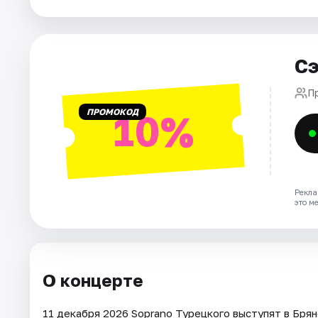
Площадки
Артисты
Сэ
Рейтинги
П
ПРОМОКОД
10%
Рекла
это м
О концерте
11 декабря 2026 Soprano Турецкого выступят в Брян