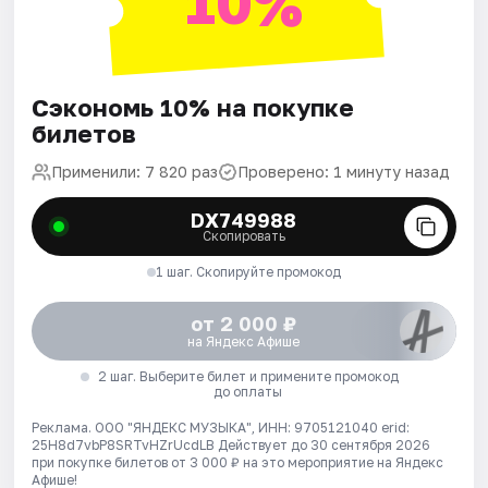
10%
Сэкономь 10% на покупке
билетов
Применили: 7 820 раз
Проверено: 1 минуту назад
DX749988
Скопировать
1 шаг. Скопируйте промокод
от 2 000 ₽
на Яндекс Афише
2 шаг. Выберите билет и примените промокод
до оплаты
Реклама. ООО "ЯНДЕКС МУЗЫКА", ИНН: 9705121040 erid:
25H8d7vbP8SRTvHZrUcdLB
Действует до 30 сентября 2026
при покупке билетов от 3 000 ₽ на это мероприятие на Яндекс
Афише!