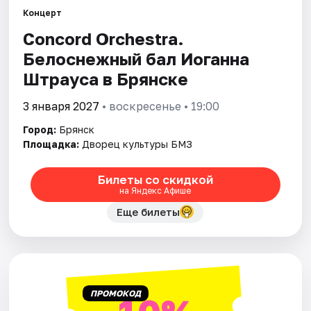
Площадки
Концерт
Concord Orchestra.
Артисты
Белоснежный бал Иоганна
Рейтинги
Штрауса в Брянске
3 января 2027
• воскресенье • 19:00
Город:
Брянск
Площадка:
Дворец культуры БМЗ
Билеты со скидкой
на Яндекс Афише
Еще билеты
ПРОМОКОД