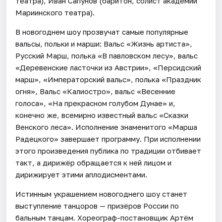
театра), Иван Сапунов (баритон, солист академии
Мариинского театра).
В новогоднем шоу прозвучат самые популярные
вальсы, польки и марши: Вальс «Жизнь артиста»,
Русский Марш, полька «В павловском лесу», вальс
«Деревенские ласточки из Австрии», «Персидский
марш», «Императорский вальс», полька «Праздник
огня», Вальс «Калиостро», вальс «Весенние
голоса», «На прекрасном голубом Дунае» и,
конечно же, всемирно известный вальс «Сказки
Венского леса». Исполнение знаменитого «Марша
Радецкого» завершает программу. При исполнении
этого произведения публика по традиции отбивает
такт, а дирижёр обращается к ней лицом и
дирижирует этими аплодисментами.
Истинным украшением новогоднего шоу станет
выступление танцоров — призёров России по
бальным танцам. Хореограф-постановщик Артём