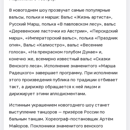
В новогоднем шоу прозвучат самые популярные
вальсы, польки и марши: Вальс «Жизнь артиста»,
Русский Марш, полька «В павловском лесу», вальс
«Деревенские ласточки из Австрии», «Персидский
марш», «Императорский вальс», полька «Праздник
огня», Вальс «Калиостро», вальс «Весенние
голоса», «На прекрасном голубом Дунае» и,
конечно же, всемирно известный вальс «Сказки
Венского леса». Исполнение знаменитого «Марша
Радецкого» завершает программу. При исполнении
этого произведения публика по традиции отбивает
такт, а дирижёр обращается к ней лицом и
дирижирует этими аплодисментами.
Истинным украшением новогоднего шоу станет
выступление танцоров — призёров России по
бальным танцам. Хореограф-постановщик Артём
Майоров. Поклонники знаменитого венского