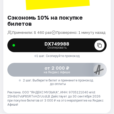
Сэкономь 10% на покупке
билетов
Применили: 8 460 раз
Проверено: 1 минуту назад
DX749988
Скопировать
1 шаг. Скопируйте промокод
от 2 000 ₽
на Яндекс Афише
2 шаг. Выберите билет и примените промокод
до оплаты
Реклама. ООО "ЯНДЕКС МУЗЫКА", ИНН: 9705121040 erid:
25H8d7vbP8SRTvHZrUcdLB
Действует до 30 сентября 2026
при покупке билетов от 3 000 ₽ на это мероприятие на Яндекс
Афише!