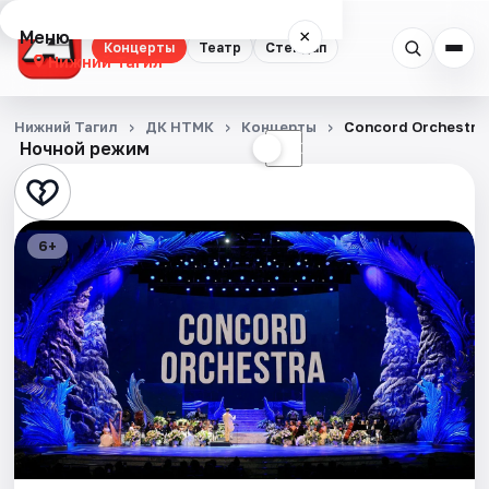
Меню
×
Концерты
Театр
Стендап
Нижний Тагил
Концерты
Нижний Тагил
ДК НТМК
Концерты
Concord Orchestra
Ночной режим
☀
☾
Театр
Стендап
6+
События
Города
Площадки
Артисты