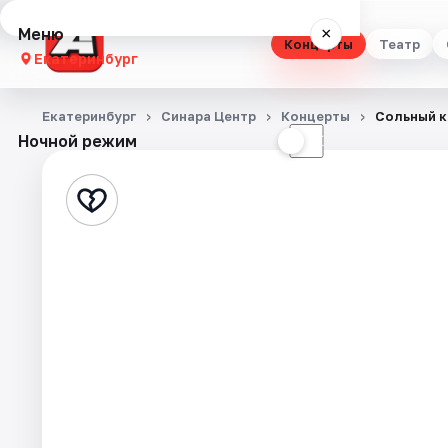
Меню
×
Концерты
Театр
Екатеринбург
Концерты
Екатеринбург
Синара Центр
Концерты
Сольный к
Ночной режим
☀
☾
Театр
Стендап
Выставки
Квесты
Экскурсии
Спорт
События