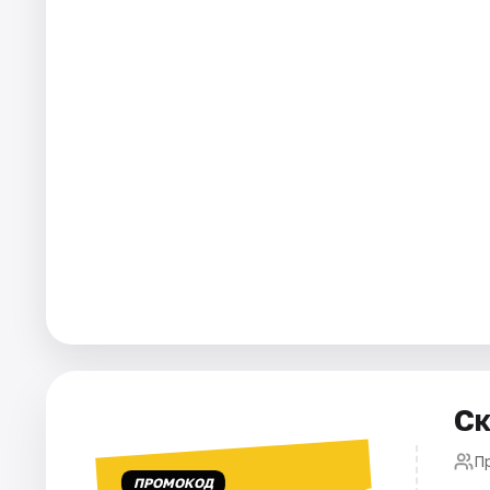
Города
Площадки
Артисты
Рейтинги
Ск
П
ПРОМОКОД