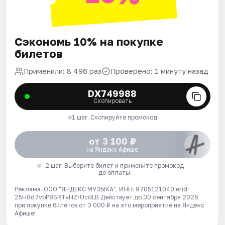
Сэкономь 10% на покупке
билетов
Применили: 8 496 раз
Проверено: 1 минуту назад
DX749988
Скопировать
1 шаг. Скопируйте промокод
от 3 100 ₽
на Яндекс Афише
2 шаг. Выберите билет и примените промокод
до оплаты
Реклама. ООО "ЯНДЕКС МУЗЫКА", ИНН: 9705121040 erid:
25H8d7vbP8SRTvHZrUcdLB
Действует до 30 сентября 2026
при покупке билетов от 3 000 ₽ на это мероприятие на Яндекс
Афише!