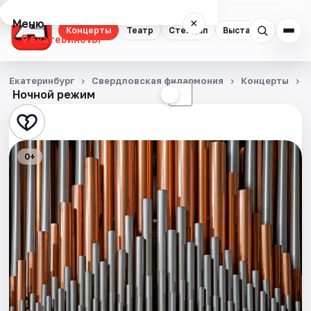
Меню
×
Концерты
Театр
Стендап
Выставки
Квест
Екатеринбург
Концерты
Екатеринбург
Свердловская филармония
Концерты
Ночной режим
☀
☾
Театр
Стендап
0+
Выставки
Квесты
Экскурсии
Спорт
События