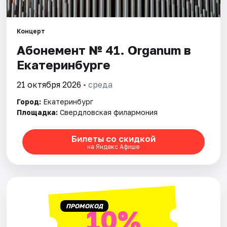
Города
Концерт
Абонемент № 41. Organum в
Площадки
Екатеринбурге
Артисты
21 октября 2026
• среда
Рейтинги
Город:
Екатеринбург
Площадка:
Свердловская филармония
Билеты со скидкой
на Яндекс Афише
ПРОМОКОД
10%