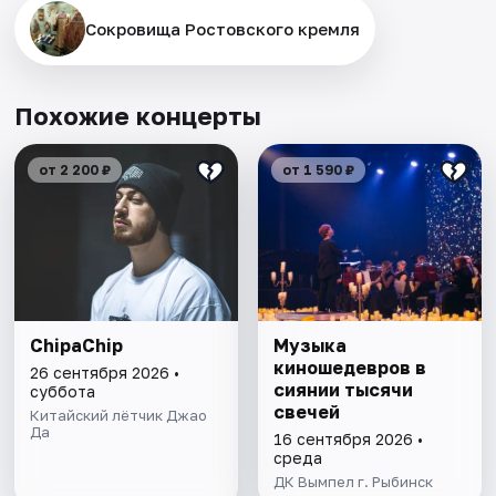
Сокровища Ростовского кремля
Похожие концерты
от 2 200 ₽
от 1 590 ₽
ChipaChip
Музыка
киношедевров в
26 сентября 2026 •
сиянии тысячи
суббота
свечей
Китайский лётчик Джао
Да
16 сентября 2026 •
среда
ДК Вымпел г. Рыбинск