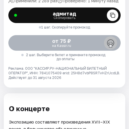
Применили: 2 289 раз
Проверено: 1 минуту назад
адмитад
Скопировать
1 шаг. Скопируйте промокод
от 75 ₽
на Kassir.ru
2 шаг. Выберите билет и примените промокод
до оплаты
Реклама. ООО "КАССИР.РУ-НАЦИОНАЛЬНЫЙ БИЛЕТНЫЙ
ОПЕРАТОР", ИНН: 7841075409 erid: 25H8d7vbP8SRTvHZrUcdLB.
Действует до 31 августа 2026
О концерте
Экспозицию составляют произведения XVII–XIX
веков, в большинстве объединенные