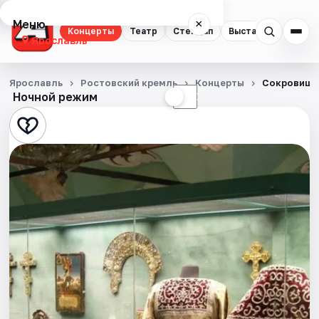
Меню
×
Концерты
Театр
Стендап
Выставки
Квест
Ярославль
Концерты
Ярославль
Ростовский кремль
Концерты
Сокровища
Ночной режим
☀
☾
Театр
Стендап
Выставки
Квесты
Экскурсии
События