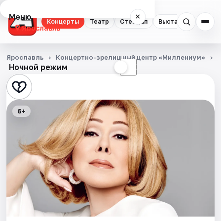
Меню
×
Концерты
Театр
Стендап
Выставки
Квест
Ярославль
Концерты
Ярославль
Концертно-зрелищный центр «Миллениум»
Ночной режим
☀
☾
Театр
Стендап
6+
Выставки
Квесты
Экскурсии
События