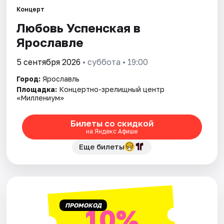
Города
Концерт
Любовь Успенская в
Площадки
Ярославле
Артисты
5 сентября 2026
• суббота • 19:00
Рейтинги
Город:
Ярославль
Площадка:
Концертно-зрелищный центр
«Миллениум»
Билеты со скидкой
на Яндекс Афише
Еще билеты
ПРОМОКОД
10%