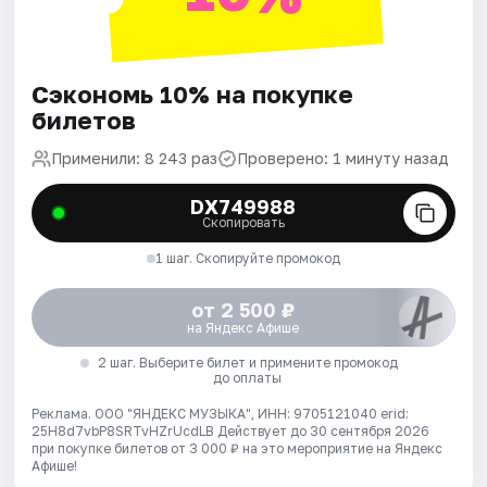
Сэкономь 10% на покупке
билетов
Применили: 8 243 раз
Проверено: 1 минуту назад
DX749988
Скопировать
1 шаг. Скопируйте промокод
от 2 500 ₽
на Яндекс Афише
2 шаг. Выберите билет и примените промокод
до оплаты
Реклама. ООО "ЯНДЕКС МУЗЫКА", ИНН: 9705121040 erid:
25H8d7vbP8SRTvHZrUcdLB
Действует до 30 сентября 2026
при покупке билетов от 3 000 ₽ на это мероприятие на Яндекс
Афише!