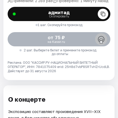
Применили: 2 289 раз
Проверено: 1 минуту назад
адмитад
Скопировать
1 шаг. Скопируйте промокод
от 75 ₽
на Kassir.ru
2 шаг. Выберите билет и примените промокод
до оплаты
Реклама. ООО "КАССИР.РУ-НАЦИОНАЛЬНЫЙ БИЛЕТНЫЙ
ОПЕРАТОР", ИНН: 7841075409 erid: 25H8d7vbP8SRTvHZrUcdLB.
Действует до 31 августа 2026
О концерте
Экспозицию составляют произведения XVII–XIX
веков, в большинстве объединенные