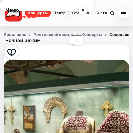
Меню
×
Концерты
Театр
Стендап
Выставки
Квест
Ярославль
Концерты
Ярославль
Ростовский кремль
Концерты
Сокровища
Ночной режим
☀
☾
Театр
Стендап
Выставки
Квесты
Экскурсии
События