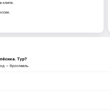
а клипе.
оссии.
пёсика. Тур?
род — Ярославль.