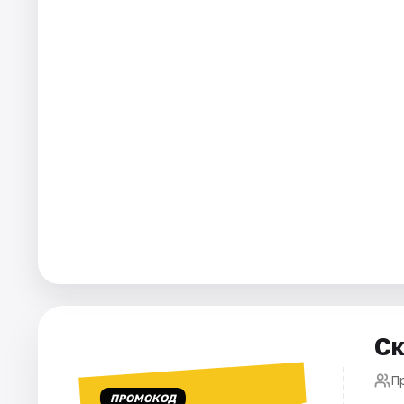
Города
Площадки
Артисты
Рейтинги
Ск
П
ПРОМОКОД