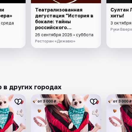
ии
Театрализованная
Султан 
фера»
дегустация "История в
хиты!
бокале: тайны
• среда
3 октября
российского
Руки Вверх
виноделия"
26 сентября 2026 • суббота
Ресторан «Дежавю»
 в других городах
от 3 000 ₽
от 3 000 ₽