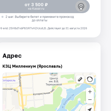
от 3 500 ₽
на Kassir.ru
2 шаг. Выберите билет и примените промокод
до оплаты
 erid: 25H8d7vbP8SRTvHZrUcdLB.
Действует до 31 августа 2026
Адрес
КЗЦ Миллениум (Ярославль)