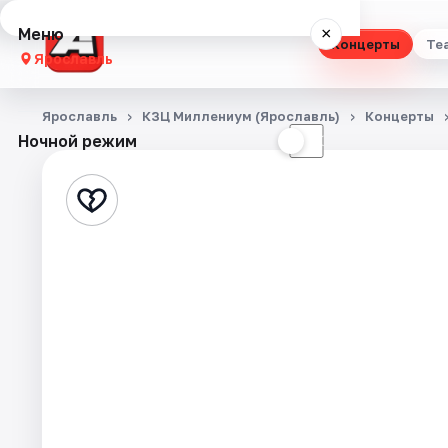
Меню
×
Концерты
Те
Ярославль
Концерты
Ярославль
КЗЦ Миллениум (Ярославль)
Концерты
Ночной режим
☀
☾
Театр
Стендап
Выставки
Квесты
Экскурсии
События