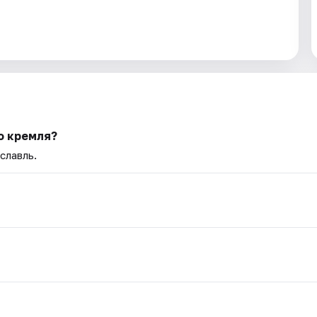
о кремля?
славль.