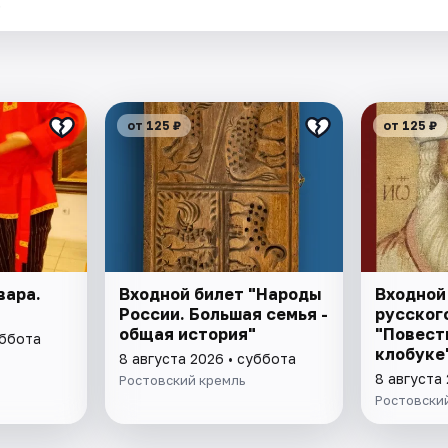
.
от 125 ₽
от 125 ₽
вара.
Входной билет "Народы
Входной
России. Большая семья -
русского
общая история"
"Повест
уббота
клобуке
8 августа 2026 • суббота
восстан
8 августа
Ростовский кремль
патриар
Ростовски