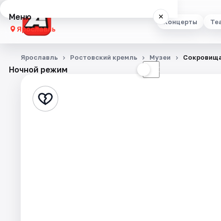
Меню
×
Концерты
Те
Ярославль
Концерты
Ярославль
Ростовский кремль
Музеи
Сокровища
Ночной режим
☀
☾
Театр
Стендап
Выставки
Квесты
Экскурсии
События