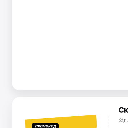
Города
Площадки
Артисты
Рейтинги
Ск
П
ПРОМОКОД