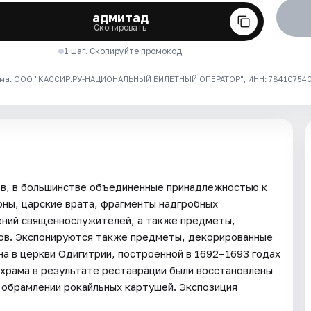
адмитад
Скопировать
1 шаг. Скопируйте промокод
ма. ООО "КАССИР.РУ-НАЦИОНАЛЬНЫЙ БИЛЕТНЫЙ ОПЕРАТОР", ИНН: 7841075409
ов, в большинстве объединенные принадлежностью к
оны, царские врата, фрагменты надгробных
ений священнослужителей, а также предметы,
ов. Экспонируются также предметы, декорированные
а в церкви Одигитрии, построенной в 1692–1693 годах
 храма в результате реставрации были восстановлены
в обрамлении рокайльных картушей. Экспозиция