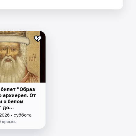
 билет "Образ
 архиерея. От
и о белом
" до
овления
 2026 • суббота
шества"
й кремль