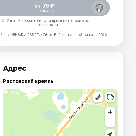
от 75 ₽
на Kassir.ru
2 шаг. Выберите билет и примените промокод
до оплаты
 erid: 25H8d7vbP8SRTvHZrUcdLB.
Действует до 31 августа 2026
Адрес
Ростовский кремль