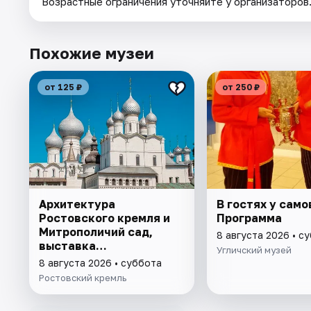
Возрастные ограничения уточняйте у организаторов
Похожие музеи
от 125 ₽
от 250 ₽
Архитектура
В гостях у само
Ростовского кремля и
Программа
Митрополичий сад,
8 августа 2026 • с
выставка
Угличский музей
"Митрополичье
8 августа 2026 • суббота
варенье"
Ростовский кремль