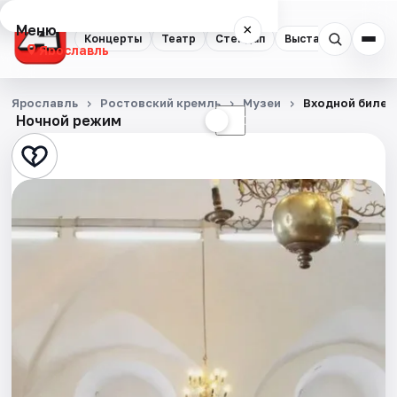
Меню
×
Концерты
Театр
Стендап
Выставки
Квест
Ярославль
Концерты
Ярославль
Ростовский кремль
Музеи
Входной билет
Ночной режим
☀
☾
Театр
Стендап
Выставки
Квесты
Экскурсии
События