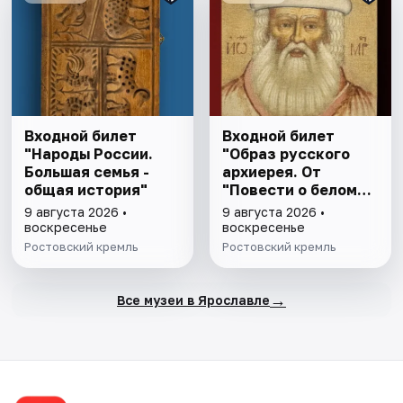
Входной билет
Входной билет
"Народы России.
"Образ русского
Большая семья -
архиерея. От
общая история"
"Повести о белом
клобуке" до
9 августа 2026 •
9 августа 2026 •
восстановления
воскресенье
воскресенье
патриаршества"
Ростовский кремль
Ростовский кремль
→
Все музеи в Ярославле