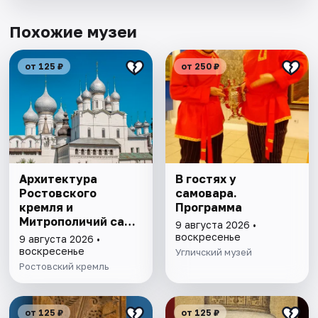
Похожие музеи
от 125 ₽
от 250 ₽
Архитектура
В гостях у
Ростовского
самовара.
кремля и
Программа
Митрополичий сад,
9 августа 2026 •
выставка
воскресенье
9 августа 2026 •
"Митрополичье
воскресенье
Угличский музей
варенье"
Ростовский кремль
от 125 ₽
от 125 ₽