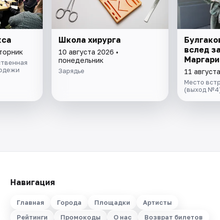
кса
Школа хирурга
Булгако
вслед з
вторник
10 августа 2026 •
Маргари
понедельник
ственная
лодежи
Зарядье
11 августа
Место встр
(выход №4
Навигация
Главная
Города
Площадки
Артисты
Рейтинги
Промокоды
О нас
Возврат билетов