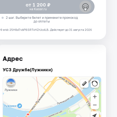
от 1 200 ₽
на Kassir.ru
2 шаг. Выберите билет и примените промокод
до оплаты
 erid: 25H8d7vbP8SRTvHZrUcdLB.
Действует до 31 августа 2026
Адрес
УСЗ Дружба(Лужники)