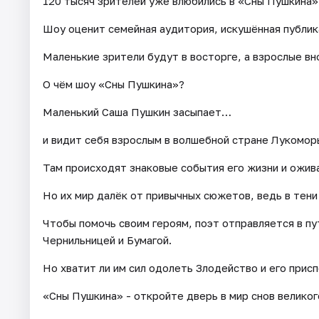
120 тысяч зрителей уже влюбились в «Сны Пушкина»
Шоу оценит семейная аудитория, искушённая публика,
Маленькие зрители будут в восторге, а взрослые вн
О чём шоу «Сны Пушкина»?
Маленький Саша Пушкин засыпает…
и видит себя взрослым в волшебной стране Лукомор
Там происходят знаковые события его жизни и ожив
Но их мир далёк от привычных сюжетов, ведь в тени
Чтобы помочь своим героям, поэт отправляется в п
Чернильницей и Бумагой.
Но хватит ли им сил одолеть Злодейство и его прис
«Сны Пушкина» - откройте дверь в мир снов великог