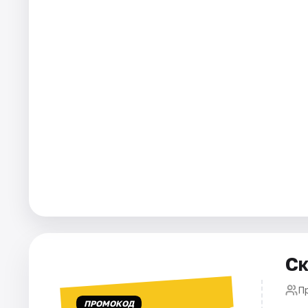
Города
Площадки
Артисты
Рейтинги
Ск
П
ПРОМОКОД