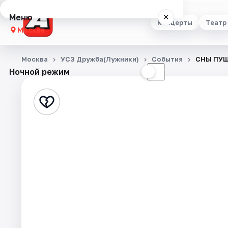
Меню
×
Концерты
Театр
Москва
Концерты
Москва
УСЗ Дружба(Лужники)
События
СНЫ ПУШК
Ночной режим
☀
☾
Театр
Стендап
Выставки
Квесты
Экскурсии
Спорт
События