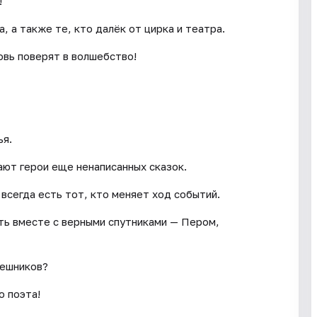
!
 а также те, кто далёк от цирка и театра.
овь поверят в волшебство!
ья.
ают герои еще ненаписанных сказок.
 всегда есть тот, кто меняет ход событий.
уть вместе с верными спутниками — Пером,
пешников?
о поэта!