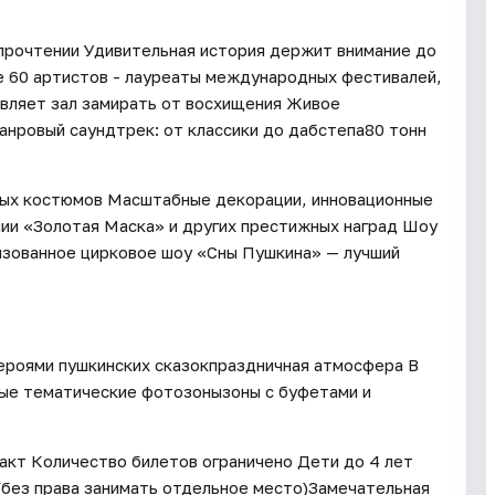
прочтении Удивительная история держит внимание до
е 60 артистов - лауреаты международных фестивалей,
авляет зал замирать от восхищения Живое
нровый саундтрек: от классики до дабстепа80 тонн
ных костюмов Масштабные декорации, инновационные
ии «Золотая Маска» и других престижных наград Шоу
лизованное цирковое шоу «Сны Пушкина» — лучший
героями пушкинских сказокпраздничная атмосфера В
ые тематические фотозонызоны с буфетами и
ракт Количество билетов ограничено Дети до 4 лет
(без права занимать отдельное место)Замечательная