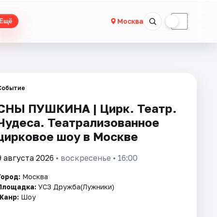
☀
☾
Москва
Ещё
Событие
СНЫ ПУШКИНА | Цирк. Театр.
Чудеса. Театрализованное
цирковое шоу в Москве
9 августа 2026
• воскресенье • 16:00
Город:
Москва
Площадка:
УСЗ Дружба(Лужники)
Жанр:
Шоу