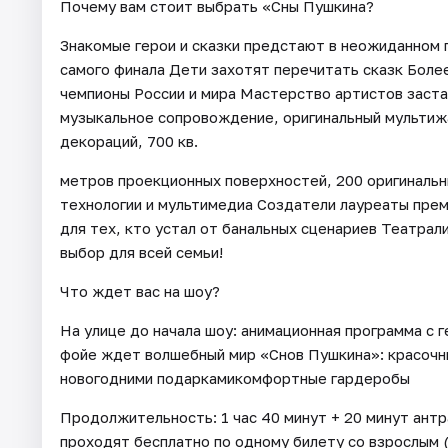
Почему вам стоит выбрать «Сны Пушкина?
Знакомые герои и сказки предстают в неожиданном 
самого финала Дети захотят перечитать сказк Боле
чемпионы России и мира Мастерство артистов заст
музыкальное сопровождение, оригинальный мультижа
декораций, 700 кв.
метров проекционных поверхностей, 200 оригиналь
технологии и мультимедиа Создатели лауреаты прем
для тех, кто устал от банальных сценариев Театра
выбор для всей семьи!
Что ждет вас на шоу?
На улице до начала шоу: анимационная программа с 
фойе ждет волшебный мир «Снов Пушкина»: красочн
новогодними подаркамикомфортные гардеробы
Продолжительность: 1 час 40 минут + 20 минут ант
проходят бесплатно по одному билету со взрослым 