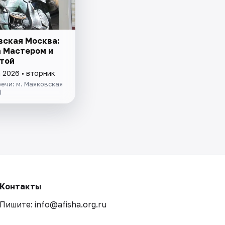
вская Москва:
а Мастером и
той
 2026 • вторник
ечи: м. Маяковская
)
Контакты
Пишите: info@afisha.org.ru