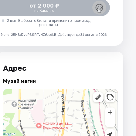
от 2 000 ₽
на Kassir.ru
2 шаг. Выберите билет и примените промокод
до оплаты
 erid: 25H8d7vbP8SRTvHZrUcdLB.
Действует до 31 августа 2026
Адрес
Музей магии