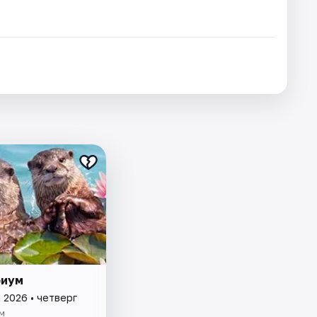
риум
 2026 • четверг
м