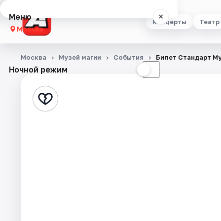
Меню
×
Концерты
Театр
Москва
Концерты
Москва
Музей магии
События
Билет Стандарт М
Ночной режим
☀
☾
Театр
Стендап
Выставки
Квесты
Экскурсии
Спорт
События