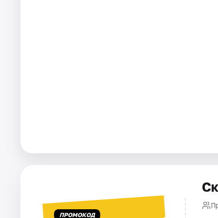
Города
Площадки
Артисты
Рейтинги
Ск
П
ПРОМОКОД