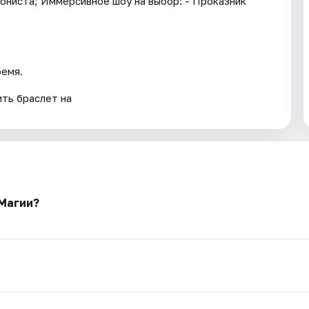
ониста; Иммерсивное шоу на выбор: - Проказник
ремя.
ть браслет на
 Магии?