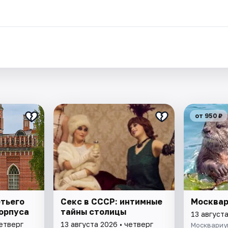
.
от 950 ₽
тьего
Секс в СССР: интимные
Москва
орпуса
тайны столицы
13 августа
четверг
13 августа 2026 • четверг
Москвариу