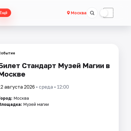
☀
☾
Москва
Ещё
Событие
Билет Стандарт Музей Магии в
Москве
12 августа 2026
• среда • 12:00
Город:
Москва
Площадка:
Музей магии