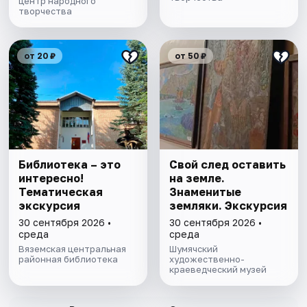
центр народного
творчества
от 20 ₽
от 50 ₽
Библиотека – это
Свой след оставить
интересно!
на земле.
Тематическая
Знаменитые
экскурсия
земляки. Экскурсия
30 сентября 2026 •
30 сентября 2026 •
среда
среда
Вяземская центральная
Шумячский
районная библиотека
художественно-
краеведческий музей