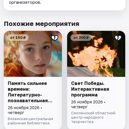
организаторов.
Похожие мероприятия
от 150 ₽
от 300 ₽
Память сильнее
Свет Победы.
времени:
Интерактивная
Литературно-
программа
познавательная
26 ноября 2026 •
программа
четверг
26 ноября 2026 •
четверг
Смоленский областной
центр народного
Вяземская центральная
творчества
районная библиотека