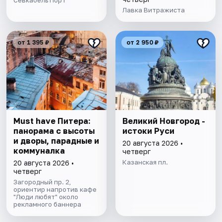
Севкабель Порт
Лавка Витражиста
от 1 395 ₽
от 2 950 ₽
Must have Питера:
Великий Новгород -
панорама с высоты
истоки Руси
и дворы, парадные и
20 августа 2026 •
коммуналка
четверг
Казанская пл.
20 августа 2026 •
четверг
Загородный пр. 2,
ориентир напротив кафе
"Люди любят" около
рекламного баннера