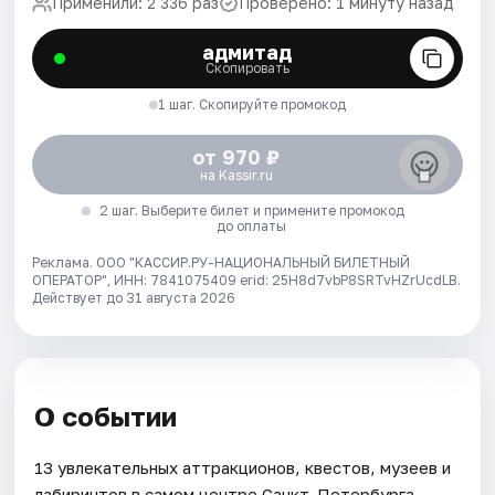
Применили: 2 336 раз
Проверено: 1 минуту назад
адмитад
Скопировать
1 шаг. Скопируйте промокод
от 970 ₽
на Kassir.ru
2 шаг. Выберите билет и примените промокод
до оплаты
Реклама. ООО "КАССИР.РУ-НАЦИОНАЛЬНЫЙ БИЛЕТНЫЙ
ОПЕРАТОР", ИНН: 7841075409 erid: 25H8d7vbP8SRTvHZrUcdLB.
Действует до 31 августа 2026
О событии
13 увлекательных аттракционов, квестов, музеев и
лабиринтов в самом центре Санкт-Петербурга.