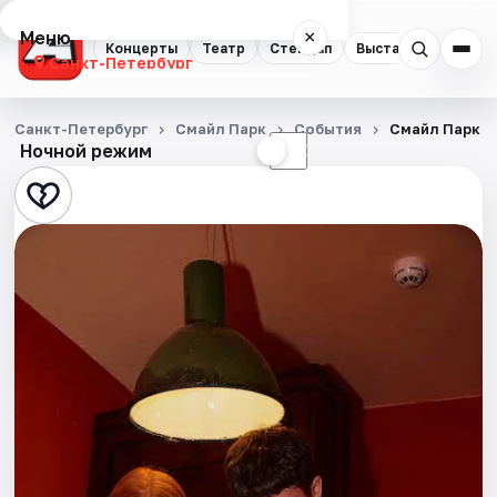
Меню
×
Концерты
Театр
Стендап
Выставки
Квест
Санкт-Петербург
Концерты
Санкт-Петербург
Смайл Парк
События
Смайл Парк
Ночной режим
☀
☾
Театр
Стендап
Выставки
Квесты
Экскурсии
Спорт
События